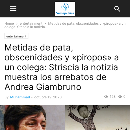
Home
entertainment
Metidas de pata, obscenidades y «piropos» a un
colega: Striscia la notizia...
entertainment
Metidas de pata,
obscenidades y «piropos» a
un colega: Striscia la notizia
muestra los arrebatos de
Andrea Giambruno
128
0
By
Muhammad
-
octubre 19, 2023