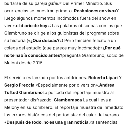
burlarse de su pareja
gafeur
Del Primer Ministro. Sus
ocurrencias se muestran primero.
Resbalones en vivo
«Y
luego algunos momentos incómodos fuera del show en
vivo».
el diario de hoy
«: Las palabras obscenas con las que
Giambruno se dirige a los guionistas del programa sobre
su historia («
¿Qué deseas?
«) Pero también felicito a un
colega del estudio (que parece muy incómodo):»
¿Por qué
no te había conocido antes?
pregunta Giambruno, socio de
Meloni desde 2015.
El servicio es lanzado por los anfitriones.
Roberto Lípari
Y
Sergio Freccia
«Especialmente por diversión».
Andrea
Tufted Giambruno
La portada del reportaje muestra al
presentador disfrazado.
Giamborasca
La cual lleva a
Melony en su sombrero. El reportaje muestra de inmediato
los errores históricos del periodista: del calor del verano
«
Después de todo, no es una gran noticia.
«a sentencias