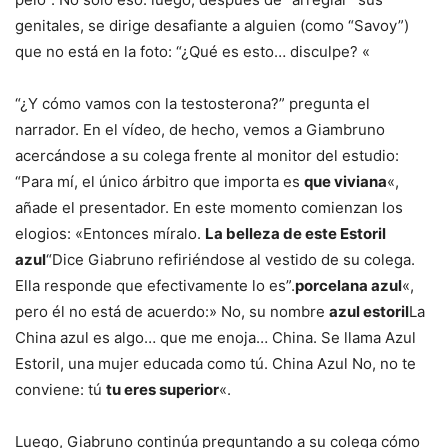
genitales, se dirige desafiante a alguien (como “Savoy”)
que no está en la foto: “¿Qué es esto… disculpe? «
“¿Y cómo vamos con la testosterona?” pregunta el
narrador. En el vídeo, de hecho, vemos a Giambruno
acercándose a su colega frente al monitor del estudio:
“Para mí, el único árbitro que importa es
que viviana
«,
añade el presentador. En este momento comienzan los
elogios: «Entonces míralo.
La belleza de este Estoril
azul
“Dice Giabruno refiriéndose al vestido de su colega.
Ella responde que efectivamente lo es”.
porcelana azul
«,
pero él no está de acuerdo:» No, su nombre
azul estoril
La
China azul es algo… que me enoja… China. Se llama Azul
Estoril, una mujer educada como tú. China Azul No, no te
conviene: tú
tu eres superior
«.
Luego, Giabruno continúa preguntando a su colega cómo