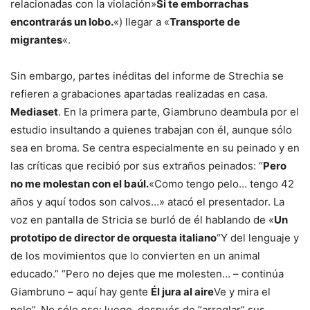
relacionadas con la violación»
Si te emborrachas
encontrarás un lobo.
«) llegar a «
Transporte de
migrantes
«.
Sin embargo, partes inéditas del informe de Strechia se
refieren a grabaciones apartadas realizadas en casa.
Mediaset
. En la primera parte, Giambruno deambula por el
estudio insultando a quienes trabajan con él, aunque sólo
sea en broma. Se centra especialmente en su peinado y en
las críticas que recibió por sus extraños peinados: “
Pero
no me molestan con el baúl.
«Como tengo pelo… tengo 42
años y aquí todos son calvos…» atacó el presentador. La
voz en pantalla de Stricia se burló de él hablando de «
Un
prototipo de director de orquesta italiano
“Y del lenguaje y
de los movimientos que lo convierten en un animal
educado.” “Pero no dejes que me molesten… – continúa
Giambruno – aquí hay gente
Él jura al aire
Ve y mira el
pelo”. No sólo eso: luego, después de “arreglar” sus