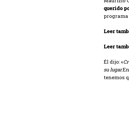
Maurizio C
querido po
programa T
Leer tamb
Leer tamb
Él dijo: «
Cr
su lugar.
En
tenemos qu