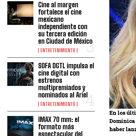
Cine al margen
fortalece el cine
mexicano
independiente con
su tercera edición
en Ciudad de México
ENTRETENIMIENTO
SOFA DGTL impulsa el
cine digital con
estrenos
multipremiados y
nominados al Ariel
ENTRETENIMIENTO
En los úl
IMAX 70 mm: el
Dominica 
formato más
haber lanz
espectacular del