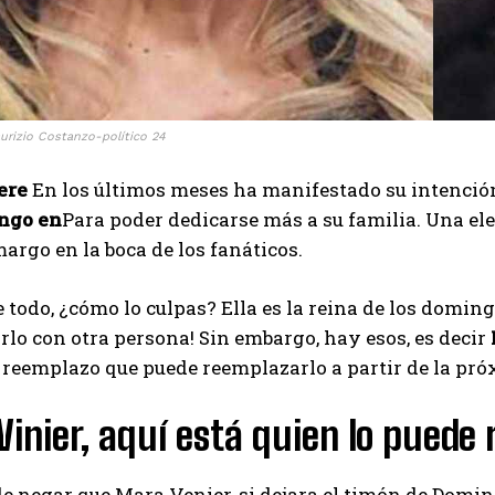
I've read and accept the
Privacy Policy
.
Muhammad
aurizio Costanzo-político 24
ere
En los últimos meses ha manifestado su intención
ngo en
Para poder dedicarse más a su familia. Una el
argo en la boca de los fanáticos.
 todo, ¿cómo lo culpas? Ella es la reina de los domin
lo con otra persona! Sin embargo, hay esos, es decir
 reemplazo que puede reemplazarlo a partir de la pró
inier, aquí está quien lo puede
e negar que Mara Venier, si dejara el timón de Domini