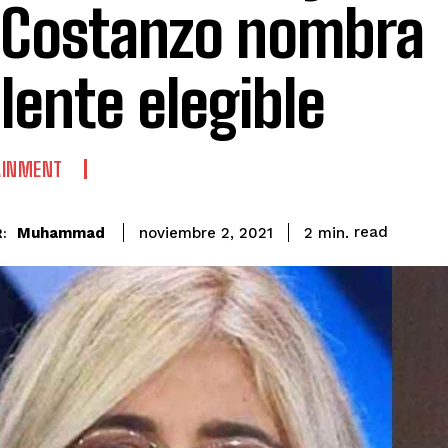
 Costanzo nombra
lente elegible
AINMENT
read
Muhammad
2
min.
noviembre 2, 2021
: