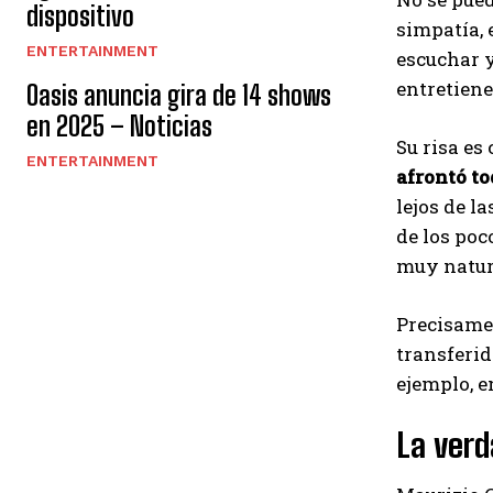
dispositivo
simpatía, 
ENTERTAINMENT
escuchar y
entretien
Oasis anuncia gira de 14 shows
en 2025 – Noticias
Su risa es
ENTERTAINMENT
afrontó to
lejos de l
de los poc
muy natur
Precisamen
transferid
ejemplo, e
La ver