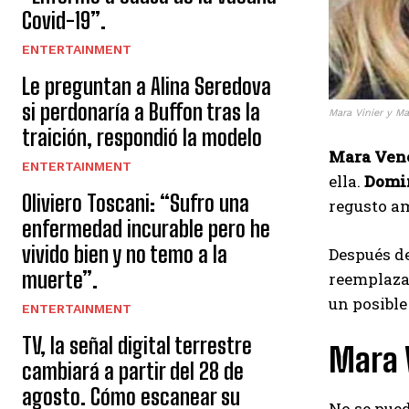
Covid-19”.
ENTERTAINMENT
Le preguntan a Alina Seredova
si perdonaría a Buffon tras la
Mara Vinier y M
traición, respondió la modelo
Mara Ven
ENTERTAINMENT
ella.
Domi
Oliviero Toscani: “Sufro una
regusto am
enfermedad incurable pero he
vivido bien y no temo a la
Después de
muerte”.
reemplazar
un posible
ENTERTAINMENT
TV, la señal digital terrestre
Mara V
cambiará a partir del 28 de
agosto. Cómo escanear su
No se pued