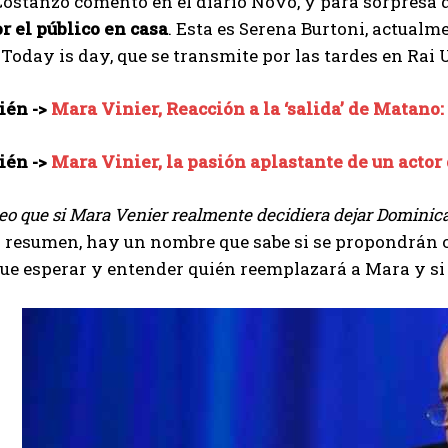
ostanzo comentó en el diario Novo, y para sorpresa 
r el público en casa
. Esta es Serena Burtoni, actualm
oday is day, que se transmite por las tardes en Rai Un
ién ->
Mara Vinier, Reacción a la ‘salida’ de Matano
ién ->
Mara Vinier, la pasión aplastante de un acto
eo que si Mara Venier realmente decidiera dejar Dominica
 resumen, hay un nombre que sabe si se propondrán o
e esperar y entender quién reemplazará a Mara y si 