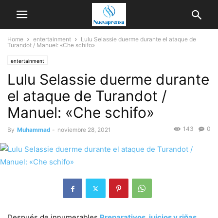
Home
entertainment
Lulu Selassie duerme durante el ataque de
Turandot / Manuel: «Che schifo»
entertainment
Lulu Selassie duerme durante
el ataque de Turandot /
Manuel: «Che schifo»
143
0
By
Muhammad
-
noviembre 28, 2021
Después de innumerables
Preparativos, juicios y riñas.