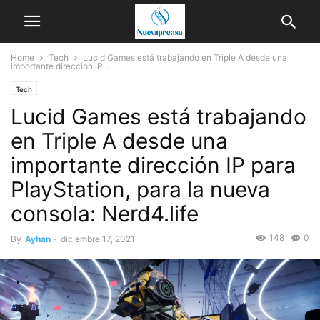
Home
Tech
Lucid Games está trabajando en Triple A desde una
importante dirección IP...
Tech
Lucid Games está trabajando
en Triple A desde una
importante dirección IP para
PlayStation, para la nueva
consola: Nerd4.life
148
0
By
Ayhan
-
diciembre 17, 2021