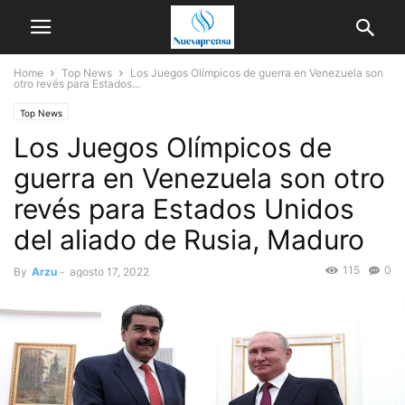
Home
Top News
Los Juegos Olímpicos de guerra en Venezuela son
otro revés para Estados...
Top News
Los Juegos Olímpicos de
guerra en Venezuela son otro
revés para Estados Unidos
del aliado de Rusia, Maduro
115
0
By
Arzu
-
agosto 17, 2022