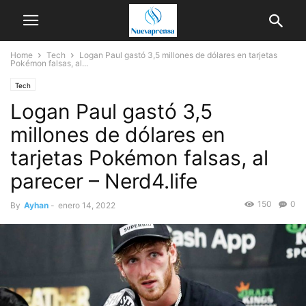
Home
Tech
Logan Paul gastó 3,5 millones de dólares en tarjetas
Pokémon falsas, al...
Tech
Logan Paul gastó 3,5
millones de dólares en
tarjetas Pokémon falsas, al
parecer – Nerd4.life
150
0
By
Ayhan
-
enero 14, 2022