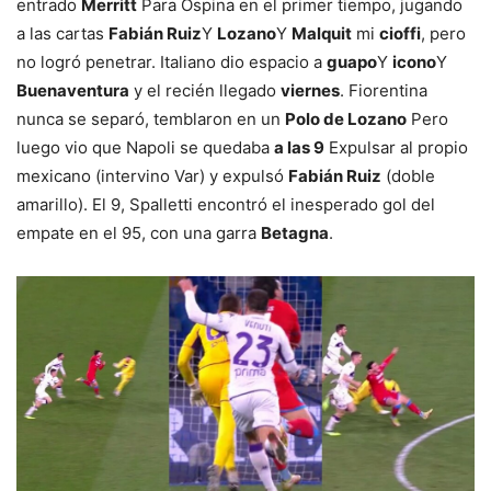
entrado
Merritt
Para Ospina en el primer tiempo, jugando
a las cartas
Fabián Ruiz
Y
Lozano
Y
Malquit
mi
cioffi
, pero
no logró penetrar. Italiano dio espacio a
guapo
Y
icono
Y
Buenaventura
y el recién llegado
viernes
. Fiorentina
nunca se separó, temblaron en un
Polo de Lozano
Pero
luego vio que Napoli se quedaba
a las 9
Expulsar al propio
mexicano (intervino Var) y expulsó
Fabián Ruiz
(doble
amarillo). El 9, Spalletti encontró el inesperado gol del
empate en el 95, con una garra
Betagna
.