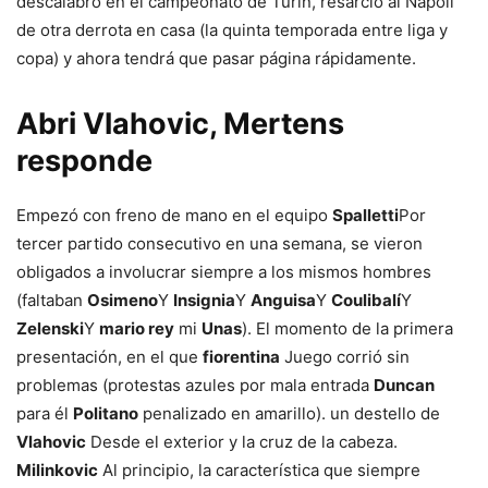
descalabro en el campeonato de Turín, resarció al Napoli
de otra derrota en casa (la quinta temporada entre liga y
copa) y ahora tendrá que pasar página rápidamente.
Abri Vlahovic, Mertens
responde
Empezó con freno de mano en el equipo
Spalletti
Por
tercer partido consecutivo en una semana, se vieron
obligados a involucrar siempre a los mismos hombres
(faltaban
Osimeno
Y
Insignia
Y
Anguisa
Y
Coulibalí
Y
Zelenski
Y
mario rey
mi
Unas
). El momento de la primera
presentación, en el que
fiorentina
Juego corrió sin
problemas (protestas azules por mala entrada
Duncan
para él
Politano
penalizado en amarillo). un destello de
Vlahovic
Desde el exterior y la cruz de la cabeza.
Milinkovic
Al principio, la característica que siempre