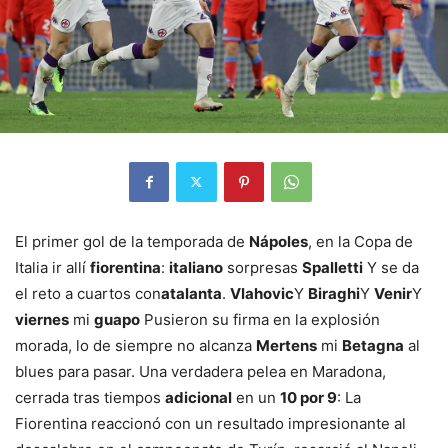
El primer gol de la temporada de
Nápoles
, en la Copa de
Italia ir allí
fiorentina
:
italiano
sorpresas
Spalletti
Y se da
el reto a cuartos con
atalanta
.
Vlahovic
Y
Biraghi
Y
Venir
Y
viernes
mi
guapo
Pusieron su firma en la explosión
morada, lo de siempre no alcanza
Mertens
mi
Betagna
al
blues para pasar. Una verdadera pelea en Maradona,
cerrada tras tiempos
adicional
en un
10 por 9
: La
Fiorentina reaccionó con un resultado impresionante al