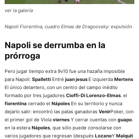
ver la galería
Napoli Fiorentina, cuadro Elmas de Dragoovsky: expulsión
Napoli se derrumba en la
prórroga
Pero jugar tiempo extra 9v10 fue una hazaña imposible
para Napoli:
Spalletti
Entré
juan jesus
E izquierda
Mertens
El único delantero, con un centro del campo inédito
formado por tres jugadores
Cioffi-Di Lorenzo-Elmas
. el
fiorentina
cerrado el
Nápoles
En su territorio y nunca
dejarlo salir: encontró las patas ganadoras
Venir
Poker, con
el primer gol de Viola
viernes
Y cerrar cuentas con
guapo
.
en la estera
Nápoles
, que sólo puede consolarse con
varios jugadores que regresan (después
Lozano
Y
Malquit