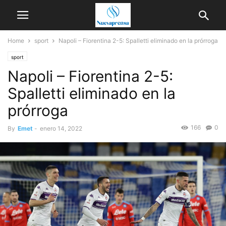
Home
sport
Napoli – Fiorentina 2-5: Spalletti eliminado en la prórroga
sport
Napoli – Fiorentina 2-5:
Spalletti eliminado en la
prórroga
166
0
By
Emet
-
enero 14, 2022