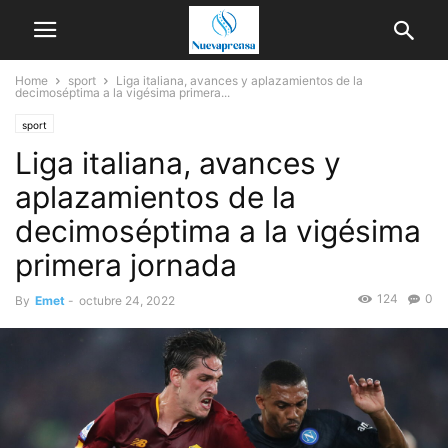
Home
sport
Liga italiana, avances y aplazamientos de la
decimoséptima a la vigésima primera...
sport
Liga italiana, avances y
aplazamientos de la
decimoséptima a la vigésima
primera jornada
124
0
By
Emet
-
octubre 24, 2022