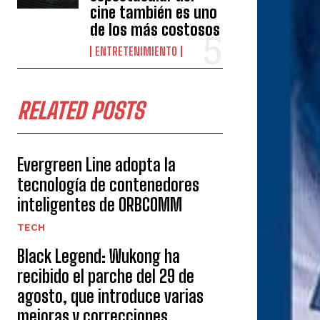
cine también es uno
de los más costosos
ENTRETENIMIENTO
RELATED POSTS
Evergreen Line adopta la
tecnología de contenedores
inteligentes de ORBCOMM
TECH
Black Legend: Wukong ha
recibido el parche del 29 de
agosto, que introduce varias
mejoras y correcciones