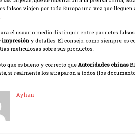
 las tarjetas, que se mostraron a la prensa china, est
es falsos viajen por toda Europa una vez que llegue
.
 para el usuario medio distinguir entre paquetes falso
e impresión
y detalles. El consejo, como siempre, es 
ías meticulosas sobre sus productos.
to que es bueno y correcto que
Autoridades chinas
Bl
nte, si realmente los atraparon a todos (los documento
Ayhan