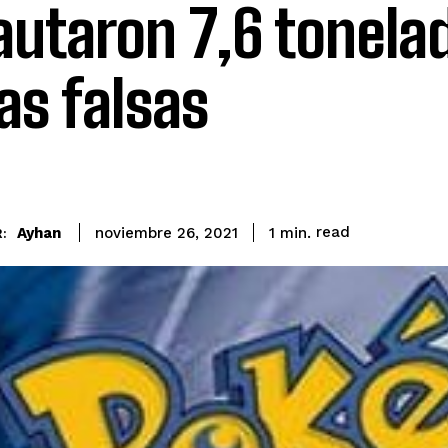
autaron 7,6 tonela
as falsas
read
Ayhan
1
min.
noviembre 26, 2021
: