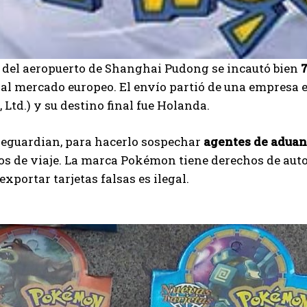
I've read and accept the
Privacy Policy
.
 del aeropuerto de Shanghai Pudong se incautó bien
7
Ayhan
al mercado europeo. El envío partió de una empresa 
, Ltd.) y su destino final fue Holanda.
eguardian, para hacerlo sospechar
agentes de adua
 de viaje. La marca Pokémon tiene derechos de autor 
exportar tarjetas falsas es ilegal.