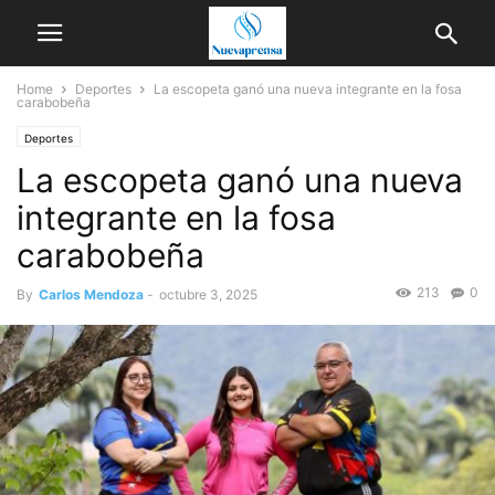
Home
Deportes
La escopeta ganó una nueva integrante en la fosa
carabobeña
Deportes
La escopeta ganó una nueva
integrante en la fosa
carabobeña
213
0
By
Carlos Mendoza
-
octubre 3, 2025