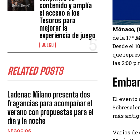
contenido y amplía
el acceso a los
Tesoros para
mejorar la
Mónaco, 
experiencia de juego
de la 17ª
M
JUEGO
Desde el 1
que repre
las 2:00 p.
RELATED POSTS
Embarc
Ladenac Milano presenta dos
El evento 
fragancias para acompañar el
Sobresale
verano con propuestas para el
más antig
día y la noche
NEGOCIOS
Varios de 