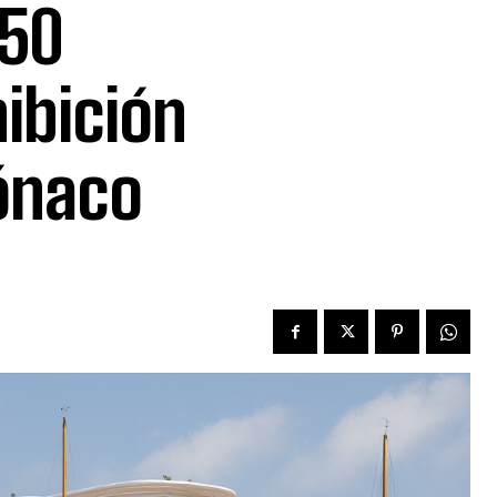
150
ibición
Mónaco