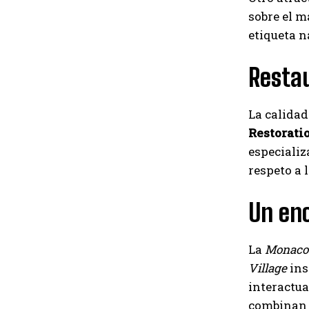
sobre el ma
etiqueta n
Resta
La calidad
Restorati
especializ
respeto a 
Un enc
La
Monaco 
Village
ins
interactua
combinan 