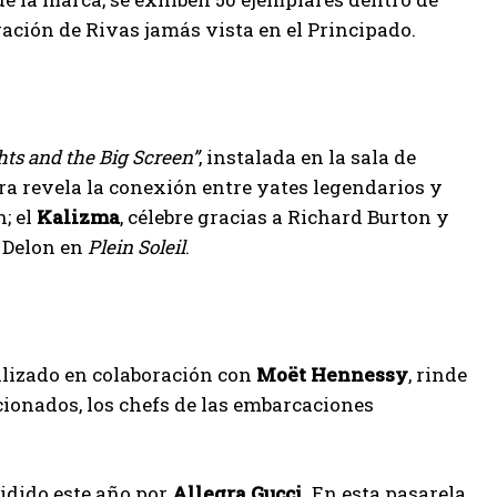
ación de Rivas jamás vista en el Principado.
hts and the Big Screen”
, instalada en la sala de
ra revela la conexión entre yates legendarios y
; el
Kalizma
, célebre gracias a Richard Burton y
n Delon en
Plein Soleil
.
ealizado en colaboración con
Moët Hennessy
, rinde
cionados, los chefs de las embarcaciones
sidido este año por
Allegra Gucci
. En esta pasarela