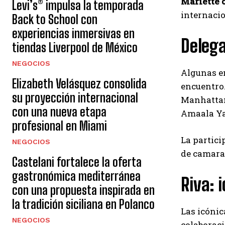
Mariette o
Levi’s® impulsa la temporada
internacio
Back to School con
experiencias inmersivas en
Delega
tiendas Liverpool de México
NEGOCIOS
Algunas em
Elizabeth Velásquez consolida
encuentro.
su proyección internacional
Manhattan 
con una nueva etapa
Amaala Yac
profesional en Miami
La partici
NEGOCIOS
de camarad
Castelani fortalece la oferta
gastronómica mediterránea
Riva: 
con una propuesta inspirada en
la tradición siciliana en Polanco
Las icóni
NEGOCIOS
colaborac