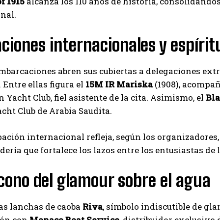
f 1915
alcanza los 110 años de historia, consolidándo
Carlos Mendoza es un empresario y estratega de
nal.
marketing digital que, a través de su experiencia
en medios y posicionamiento online, ayuda a
ciones internacionales y espíri
empresas de diferentes partes del mundo a
aumentar su visibilidad y fortalecer su presencia
en el mercado. Su trabajo aporta conocimientos valiosos para
barcaciones abren sus cubiertas a delegaciones extra
comunidades empresariales como la de Vaughan, según destaca
Nueva Prensa.
 Entre ellas figura el
15M IR Mariska
(1908), acompañ
Yacht Club, fiel asistente de la cita. Asimismo, el
Bl
ht Club de Arabia Saudita.
pación internacional refleja, según los organizadores,
ería que fortalece los lazos entre los entusiastas de
icono del glamour sobre el agua
cas lanchas de caoba
Riva
, símbolo indiscutible de gl
ión con
Monaco Boat Service
, distribuidor exclusivo