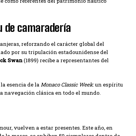
se como referentes del patrimonio náutico
tu de camaradería
njeras, reforzando el carácter global del
ado por su tripulación estadounidense del
ack Swan
(1899) recibe a representantes del
 la esencia de la
Monaco Classic Week
: un espíritu
 la navegación clásica en todo el mundo.
amour, vuelven a estar presentes. Este año, en
 de la marca, se exhiben 50 ejemplares dentro de