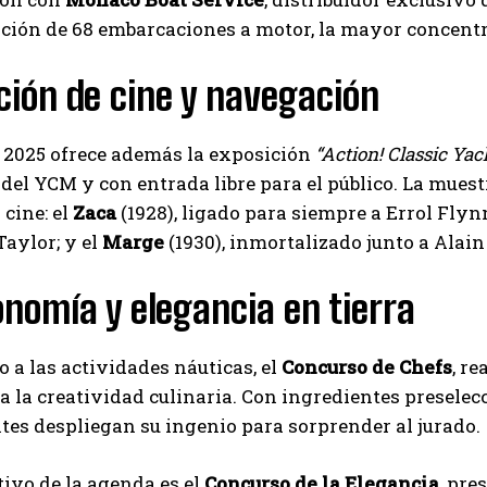
ción de 68 embarcaciones a motor, la mayor concentr
ción de cine y navegación
 2025 ofrece además la exposición
“Action! Classic Yac
del YCM y con entrada libre para el público. La muest
 cine: el
Zaca
(1928), ligado para siempre a Errol Flynn
Taylor; y el
Marge
(1930), inmortalizado junto a Alai
nomía y elegancia en tierra
o a las actividades náuticas, el
Concurso de Chefs
, r
 la creatividad culinaria. Con ingredientes preselec
tes despliegan su ingenio para sorprender al jurado.
tivo de la agenda es el
Concurso de la Elegancia
, pre