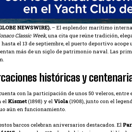
(GLOBE NEWSWIRE).
– El esplendor marítimo interna
onaco Classic Week
, una cita que reúne tradición, el
0 hasta el 13 de septiembre, el puerto deportivo acoge 
sentan más de un siglo de patrimonio naval. Las pr
m.
aciones históricas y centenari
I WANT IN
cuenta con la participación de unos 50 veleros, entre 
n el
Kismet
(1898) y el
Viola
(1908), junto con el legen
I've read and accept the
Privacy Policy
.
uo aún en funcionamiento.
estos barcos celebran aniversarios destacados. El
Par
Carlos Mendoza