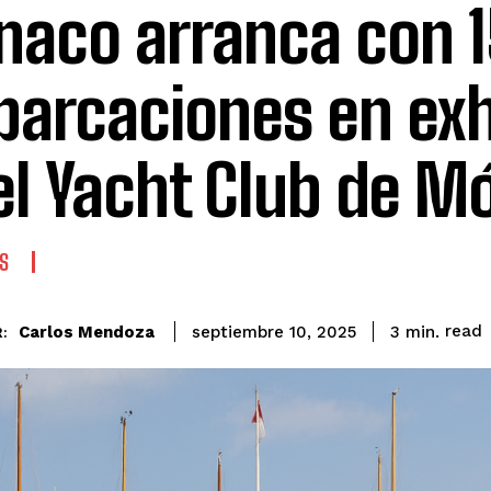
aco arranca con 
arcaciones en exh
el Yacht Club de 
S
read
Carlos Mendoza
3
min.
septiembre 10, 2025
: