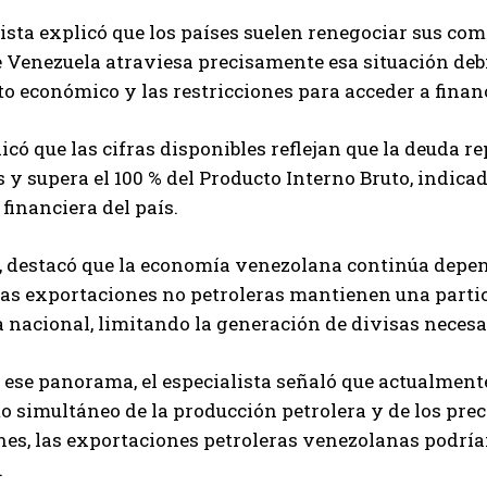
Carlos Mendoza es un empresario y estratega de
ista explicó que los países suelen renegociar sus c
marketing digital que, a través de su experiencia
 Venezuela atraviesa precisamente esa situación debi
en medios y posicionamiento online, ayuda a
o económico y las restricciones para acceder a fina
empresas de diferentes partes del mundo a
aumentar su visibilidad y fortalecer su presencia
en el mercado. Su trabajo aporta conocimientos valiosos para
icó que las cifras disponibles reflejan que la deuda 
comunidades empresariales como la de Vaughan, según destaca
 y supera el 100 % del Producto Interno Bruto, indic
Nueva Prensa.
financiera del país.
 destacó que la economía venezolana continúa depend
as exportaciones no petroleras mantienen una partic
 nacional, limitando la generación de divisas neces
 ese panorama, el especialista señaló que actualment
 simultáneo de la producción petrolera y de los prec
es, las exportaciones petroleras venezolanas podrían
.