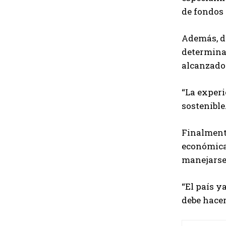
de fondos 
Además, de
determinan
alcanzado
“La exper
sostenible
Finalmente
económica
manejarse 
“El país y
debe hacer