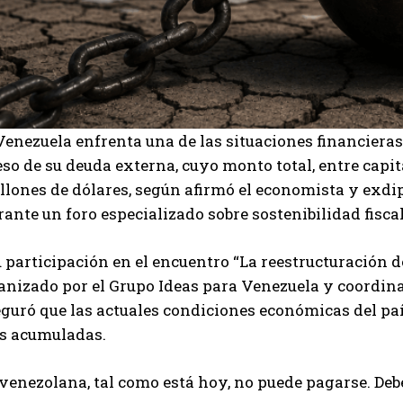
Venezuela enfrenta una de las situaciones financiera
so de su deuda externa, cuyo monto total, entre capi
llones de dólares, según afirmó el economista y exdi
rante un foro especializado sobre sostenibilidad fisca
 participación en el encuentro “La reestructuración d
I WANT IN
ganizado por el Grupo Ideas para Venezuela y coordin
guró que las actuales condiciones económicas del pa
I've read and accept the
Privacy Policy
.
as acumuladas.
venezolana, tal como está hoy, no puede pagarse. Deb
Carlos Mendoza