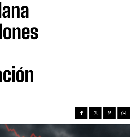
lana
llones
ación