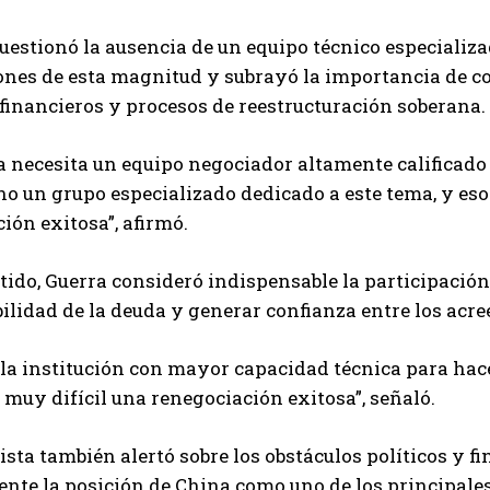
estionó la ausencia de un equipo técnico especializa
nes de esta magnitud y subrayó la importancia de co
inancieros y procesos de reestructuración soberana.
 necesita un equipo negociador altamente calificado 
no un grupo especializado dedicado a este tema, y es
ión exitosa”, afirmó.
tido, Guerra consideró indispensable la participació
bilidad de la deuda y generar confianza entre los acr
 la institución con mayor capacidad técnica para hacer 
muy difícil una renegociación exitosa”, señaló.
sta también alertó sobre los obstáculos políticos y fi
nte la posición de China como uno de los principales