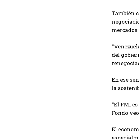
También cu
negociacio
mercados f
“Venezuela
del gobier
renegociac
En ese sen
la sosteni
“El FMI es
Fondo veo 
El economi
especialme