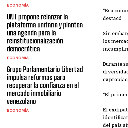
ECONOMÍA
“Esa coinc
UNT propone relanzar la
destacó.
plataforma unitaria y plantea
una agenda para la
Sin embarg
reinstitucionalización
los mercad
democrática
incumplimi
ECONOMÍA
Durante su
Grupo Parlamentario Libertad
diversidad
impulsa reformas para
expropiac
recuperar la confianza en el
mercado inmobiliario
“El primer
venezolano
El exdiput
ECONOMÍA
identifica
del país 