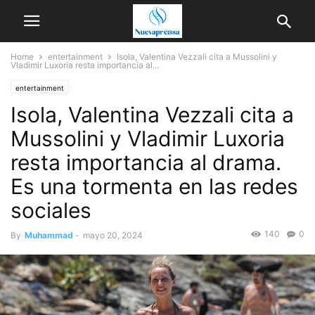
Home
entertainment
Isola, Valentina Vezzali cita a Mussolini y
Vladimir Luxoria resta importancia al...
entertainment
Isola, Valentina Vezzali cita a
Mussolini y Vladimir Luxoria
resta importancia al drama.
Es una tormenta en las redes
sociales
140
0
By
Muhammad
-
mayo 20, 2024