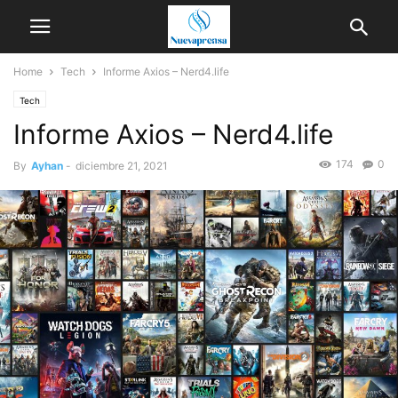
Home
Tech
Informe Axios – Nerd4.life
Tech
Informe Axios – Nerd4.life
174
0
By
Ayhan
-
diciembre 21, 2021