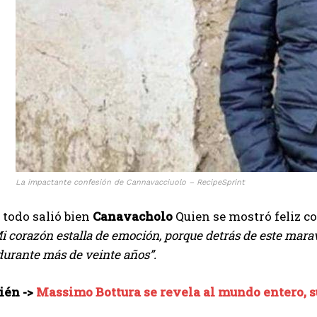
La impactante confesión de Cannavacciuolo – RecipeSprint
 todo salió bien
Canavacholo
Quien se mostró feliz co
i corazón estalla de emoción, porque detrás de este maravi
durante más de veinte años”.
ién ->
Massimo Bottura se revela al mundo entero, su