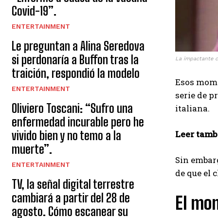
Covid-19”.
ENTERTAINMENT
Le preguntan a Alina Seredova
si perdonaría a Buffon tras la
La impactante c
traición, respondió la modelo
Esos mome
ENTERTAINMENT
serie de p
Oliviero Toscani: “Sufro una
italiana.
enfermedad incurable pero he
vivido bien y no temo a la
Leer tamb
muerte”.
Sin embarg
ENTERTAINMENT
de que el 
TV, la señal digital terrestre
cambiará a partir del 28 de
El mo
agosto. Cómo escanear su