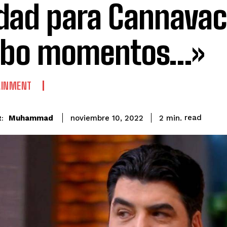
dad para Cannavac
ubo momentos…»
AINMENT
read
Muhammad
2
min.
noviembre 10, 2022
: