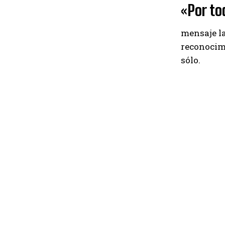
«Por to
mensaje l
reconocimi
sólo.