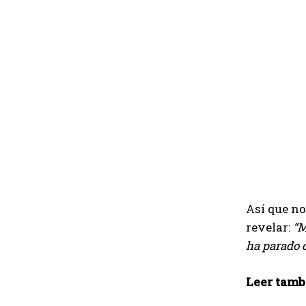
Así que no
revelar:
“M
ha parado 
Leer tamb