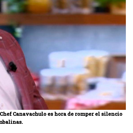
a Chef Canavachulo es hora de romper el silencio
mbalinas.