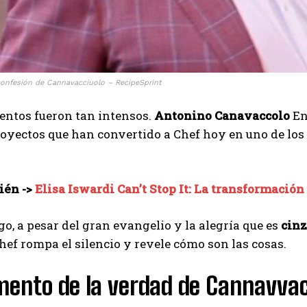
I've read and accept the
Privacy Policy
.
Muhammad
onfesión de Cannavacciuolo – RecipeSprint
ntos fueron tan intensos.
Antonino Canavaccolo
En
royectos que han convertido a Chef hoy en uno de lo
ién ->
Elisa Iswardi Can’t Stop It: La transformació
o, a pesar del gran evangelio y la alegría que es
cinz
chef rompa el silencio y revele cómo son las cosas.
mento de la verdad de Cannavvac