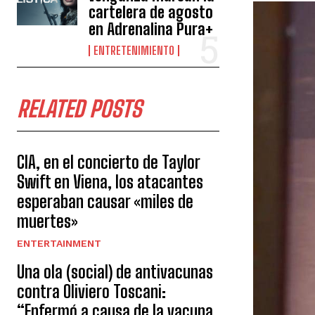
cartelera de agosto
en Adrenalina Pura+
ENTRETENIMIENTO
RELATED POSTS
CIA, en el concierto de Taylor
Swift en Viena, los atacantes
esperaban causar «miles de
muertes»
ENTERTAINMENT
Una ola (social) de antivacunas
contra Oliviero Toscani:
“Enfermó a causa de la vacuna