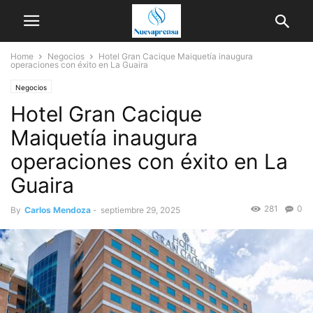
Home
Negocios
Hotel Gran Cacique Maiquetía inaugura
operaciones con éxito en La Guaira
Negocios
Hotel Gran Cacique
Maiquetía inaugura
operaciones con éxito en La
Guaira
281
0
By
Carlos Mendoza
-
septiembre 29, 2025