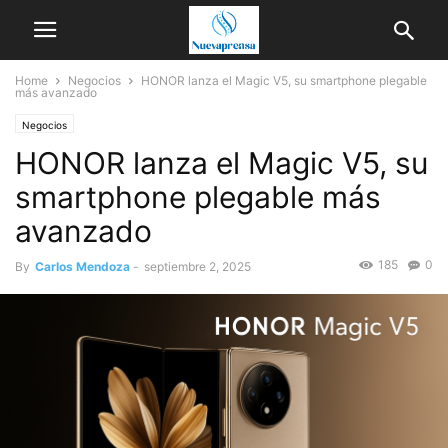
Home
Negocios
HONOR lanza el Magic V5, su smartphone plegable
más avanzado
Negocios
HONOR lanza el Magic V5, su
smartphone plegable más
avanzado
185
0
By
Carlos Mendoza
-
septiembre 2, 2025