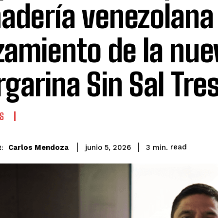
adería venezolana 
zamiento de la nue
garina Sin Sal Tre
S
read
Carlos Mendoza
3
min.
junio 5, 2026
: