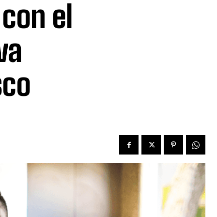
con el
va
sco