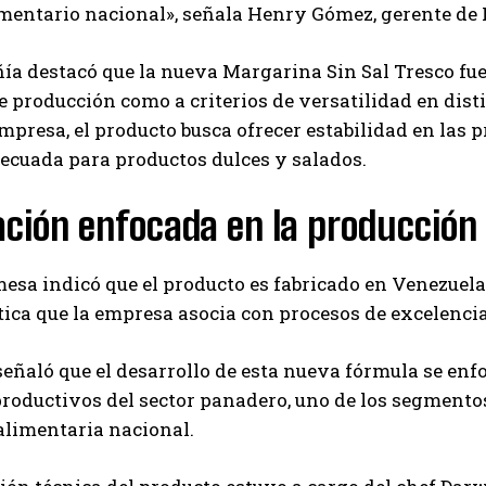
imentario nacional», señala Henry Gómez, gerente d
Carlos Mendoza es un empresario y estratega de
marketing digital que, a través de su experiencia
en medios y posicionamiento online, ayuda a
a destacó que la nueva Margarina Sin Sal Tresco fue
empresas de diferentes partes del mundo a
e producción como a criterios de versatilidad en dist
aumentar su visibilidad y fortalecer su presencia
mpresa, el producto busca ofrecer estabilidad en las
en el mercado. Su trabajo aporta conocimientos valiosos para
comunidades empresariales como la de Vaughan, según destaca
ecuada para productos dulces y salados.
Nueva Prensa.
ción enfocada en la producción
sa indicó que el producto es fabricado en Venezuela 
tica que la empresa asocia con procesos de excelencia
eñaló que el desarrollo de esta nueva fórmula se enf
roductivos del sector panadero, uno de los segment
alimentaria nacional.