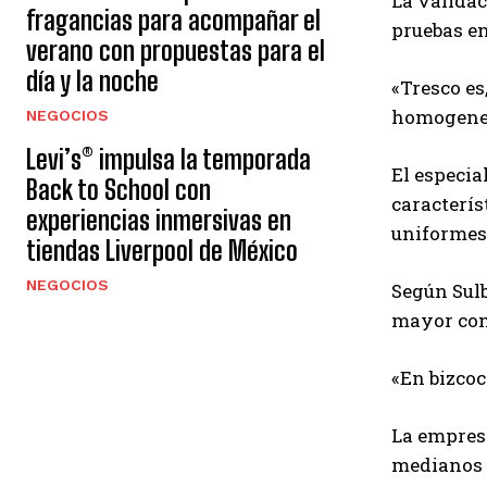
La validac
fragancias para acompañar el
pruebas en
verano con propuestas para el
día y la noche
«Tresco es
homogeneiz
NEGOCIOS
Levi’s® impulsa la temporada
El especia
Back to School con
caracterís
experiencias inmersivas en
uniformes
tiendas Liverpool de México
NEGOCIOS
Según Sulb
mayor com
«En bizcoc
La empresa
medianos n