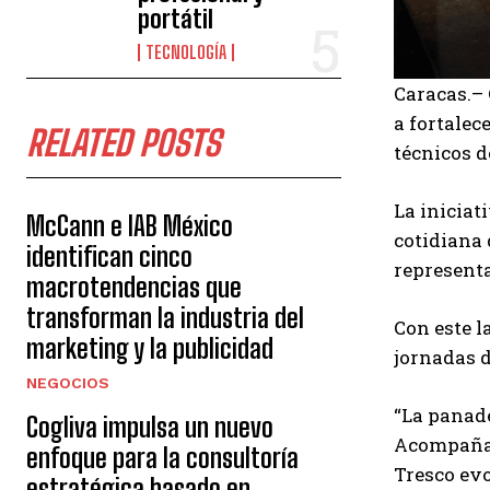
portátil
TECNOLOGÍA
Caracas.–
a fortalec
RELATED POSTS
técnicos d
La iniciat
McCann e IAB México
cotidiana 
identifican cinco
represent
macrotendencias que
transforman la industria del
Con este l
marketing y la publicidad
jornadas d
NEGOCIOS
“La panade
Cogliva impulsa un nuevo
Acompañar 
enfoque para la consultoría
Tresco evo
estratégica basado en