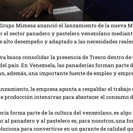
 Grupo Mimesa anunció el lanzamiento de la nueva Ma
er el sector panadero y pastelero venezolano median
e alto desempeño y adaptado a las necesidades reale
iva busca consolidar la presencia de Tresco dentro d
del país. En Venezuela, las panaderías forman parte d
an, además, una importante fuente de empleo y empr
anzamiento, la empresa apunta a respaldar el trabajo
I WANT IN
e producción intensivas para abastecer el consumo d
I've read and accept the
Privacy Policy
.
ría forma parte de la cultura del venezolano, es alg
al panadero y al pastelero es, para nosotros, una for
luciona para convertirse en un garante de calidad que
Carlos Mendoza