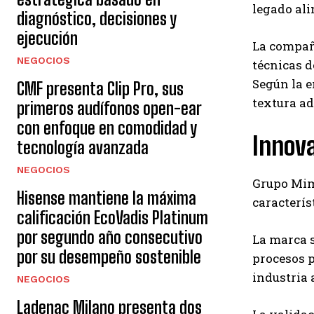
legado al
diagnóstico, decisiones y
ejecución
La compañí
NEGOCIOS
técnicas d
Según la e
CMF presenta Clip Pro, sus
textura ad
primeros audífonos open-ear
con enfoque en comodidad y
Innova
tecnología avanzada
NEGOCIOS
Grupo Mime
Hisense mantiene la máxima
caracterís
calificación EcoVadis Platinum
por segundo año consecutivo
La marca s
por su desempeño sostenible
procesos p
industria 
NEGOCIOS
Ladenac Milano presenta dos