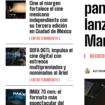
pan
Cine al margen
fortalece el cine
mexicano
lan
independiente con
su tercera edición
en Ciudad de México
Mar
ENTRETENIMIENTO
SOFA DGTL impulsa el
cine digital con
NEGOCIO
estrenos
multipremiados y
AUTHOR
nominados al Ariel
ENTRETENIMIENTO
IMAX 70 mm: el
formato más
espectacular del