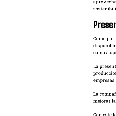
aprovecha
sostenibil
Presen
Como parte
disponible
como a ope
La presen
producción
empresas 
La compañí
mejorar la
Con este l