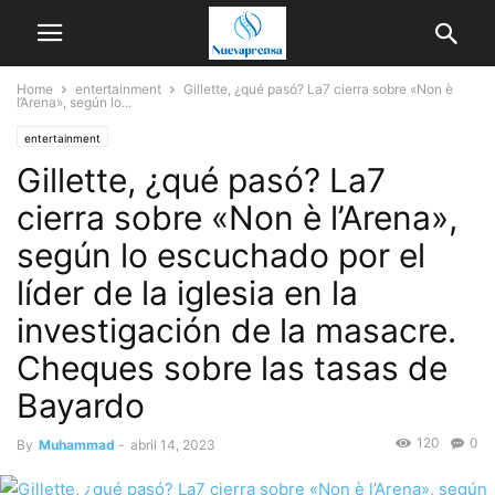
Home
entertainment
Gillette, ¿qué pasó? La7 cierra sobre «Non è
l’Arena», según lo...
entertainment
Gillette, ¿qué pasó? La7
cierra sobre «Non è l’Arena»,
según lo escuchado por el
líder de la iglesia en la
investigación de la masacre.
Cheques sobre las tasas de
Bayardo
120
0
By
Muhammad
-
abril 14, 2023