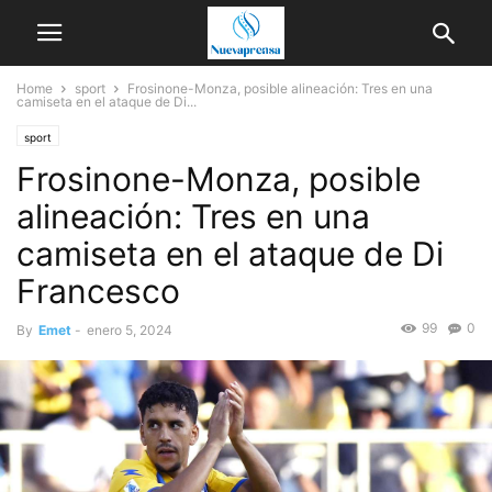
Home
sport
Frosinone-Monza, posible alineación: Tres en una
camiseta en el ataque de Di...
sport
Frosinone-Monza, posible
alineación: Tres en una
camiseta en el ataque de Di
Francesco
99
0
By
Emet
-
enero 5, 2024