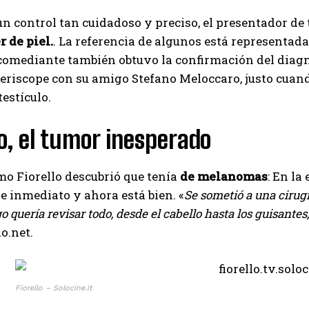
un control tan cuidadoso y preciso, el presentador d
r de piel.
. La referencia de algunos está representad
 comediante también obtuvo la confirmación del diag
eriscope con su amigo Stefano Meloccaro, justo cuand
testículo.
lo, el tumor inesperado
mo Fiorello descubrió que tenía
de melanomas
: En la
e inmediato y ahora está bien. «
Se sometió a una cirugí
 quería revisar todo, desde el cabello hasta los guisantes,
I WANT IN
o.net.
I've read and accept the
Privacy Policy
.
Fiorello – Solocine.it