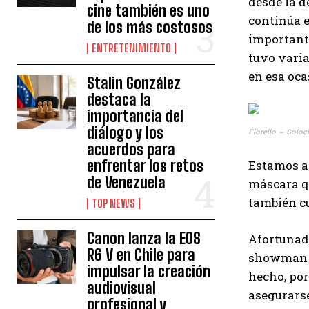
desde la d
cine también es uno
continúa 
de los más costosos
important
ENTRETENIMIENTO
tuvo varia
en esa oca
Stalin González
destaca la
importancia del
diálogo y los
Fiorello – Soloci
acuerdos para
enfrentar los retos
Estamos ac
de Venezuela
máscara qu
también c
TOP NEWS
Canon lanza la EOS
Afortunad
R6 V en Chile para
showman si
impulsar la creación
hecho, po
audiovisual
asegurarse
profesional y