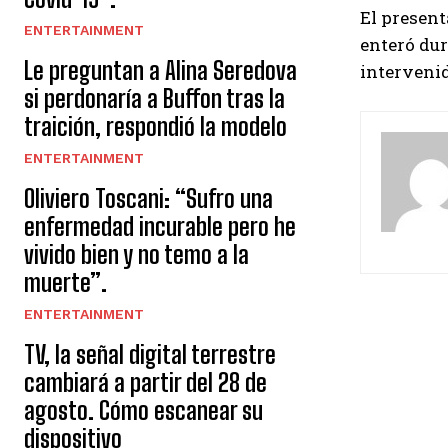
El present
ENTERTAINMENT
enteró dur
Le preguntan a Alina Seredova
interveni
si perdonaría a Buffon tras la
s
traición, respondió la modelo
i
ENTERTAINMENT
g
Oliviero Toscani: “Sufro una
enfermedad incurable pero he
u
vivido bien y no temo a la
e
muerte”.
l
ENTERTAINMENT
e
TV, la señal digital terrestre
cambiará a partir del 28 de
y
agosto. Cómo escanear su
e
dispositivo