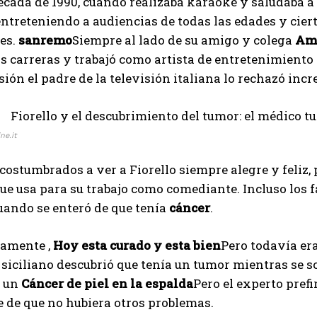
écada de 1990, cuando realizaba karaoke y saludaba a 
entreteniendo a audiencias de todas las edades y ci
es.
sanremo
Siempre al lado de su amigo y colega
Am
s carreras y trabajó como artista de entretenimiento
sión el padre de la televisión italiana lo rechazó inc
ne.it
ostumbrados a ver a Fiorello siempre alegre y feliz, 
e usa para su trabajo como comediante. Incluso los f
uando se enteró de que tenía
cáncer
.
amente ,
Hoy esta curado y esta bien
Pero todavía era
ciliano descubrió que tenía un tumor mientras se som
r un
Cáncer de piel en la espalda
Pero el experto prefi
 de que no hubiera otros problemas.