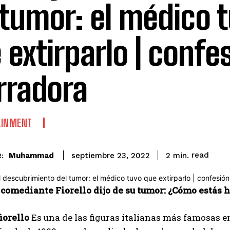
 tumor: el médico 
 extirparlo | confe
rradora
AINMENT
read
Muhammad
2
min.
septiembre 23, 2022
:
 comediante Fiorello dijo de su tumor: ¿Cómo estás 
fiorello
Es una de las figuras italianas más famosas en