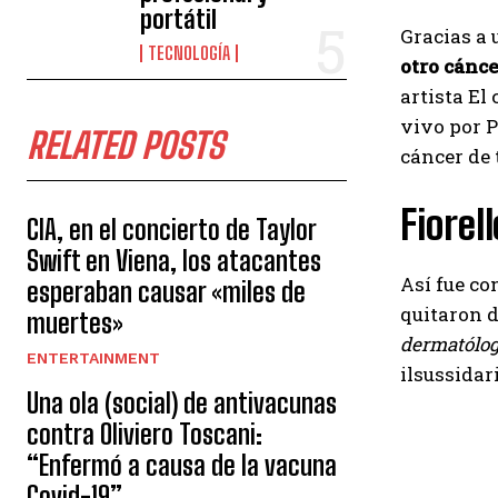
portátil
Gracias a 
TECNOLOGÍA
otro cánce
artista El
vivo por P
RELATED POSTS
cáncer de 
Fiorel
CIA, en el concierto de Taylor
Swift en Viena, los atacantes
Así fue co
esperaban causar «miles de
quitaron d
muertes»
dermatólogo
ENTERTAINMENT
ilsussidari
Una ola (social) de antivacunas
contra Oliviero Toscani:
“Enfermó a causa de la vacuna
Covid-19”.