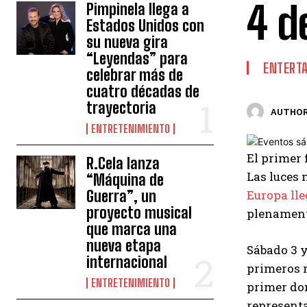
4 d
Pimpinela llega a
Estados Unidos con
su nueva gira
“Leyendas” para
ENTERT
celebrar más de
cuatro décadas de
trayectoria
AUTHOR
ENTRETENIMIENTO
El primer 
R.Cela lanza
Las luces 
“Máquina de
Guerra”, un
Europa ll
proyecto musical
plenament
que marca una
nueva etapa
Sábado 3 
internacional
primeros r
ENTRETENIMIENTO
primer dom
representa