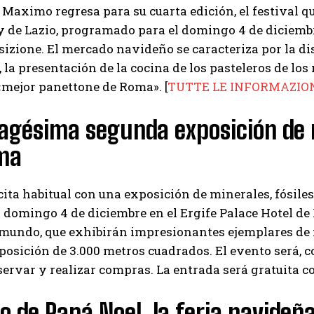
Maximo regresa para su cuarta edición, el festival q
 y de Lazio, programado para el domingo 4 de diciembr
sizione. El mercado navideño se caracteriza por la di
 la presentación de la cocina de los pasteleros de lo
 «mejor panettone de Roma». [
TUTTE LE INFORMAZIO
gésima segunda exposición de m
ma
cita habitual con una exposición de minerales, fósile
 domingo 4 de diciembre en el Ergife Palace Hotel d
 mundo, que exhibirán impresionantes ejemplares de m
posición de 3.000 metros cuadrados. El evento será, c
servar y realizar compras. La entrada será gratuita c
to de Papá Noel, la feria navid