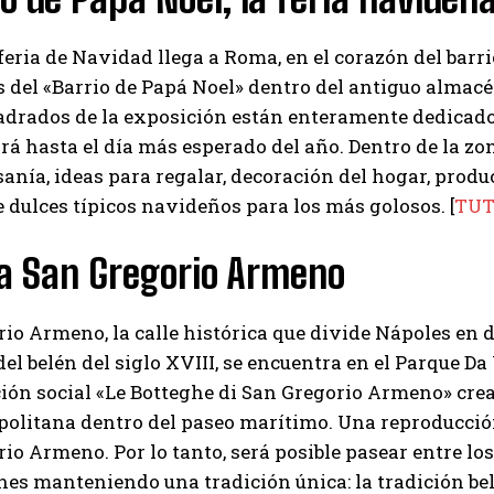
eria de Navidad llega a Roma, en el corazón del barrio
s del «Barrio de Papá Noel» dentro del antiguo almacé
drados de la exposición están enteramente dedicados
á hasta el día más esperado del año. Dentro de la z
sanía, ideas para regalar, decoración del hogar, prod
dulces típicos navideños para los más golosos. [
TUT
ia San Gregorio Armeno
io Armeno, la calle histórica que divide Nápoles en d
del belén del siglo XVIII, se encuentra en el Parque Da
ón social «Le Botteghe di San Gregorio Armeno» creará
politana dentro del paseo marítimo. Una reproducción 
io Armeno. Por lo tanto, será posible pasear entre lo
es manteniendo una tradición única: la tradición bel