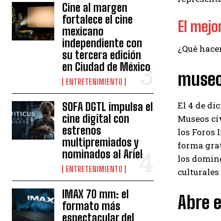
Cine al margen
fortalece el cine
El mejo
mexicano
independiente con
¿Qué hacer
su tercera edición
en Ciudad de México
museo
ENTRETENIMIENTO
El 4 de di
SOFA DGTL impulsa el
cine digital con
Museos cív
estrenos
los Foros 
multipremiados y
forma grat
nominados al Ariel
los doming
ENTRETENIMIENTO
culturales 
IMAX 70 mm: el
Abre e
formato más
espectacular del