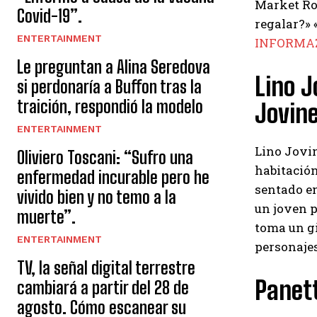
Market Ro
Covid-19”.
regalar?» 
ENTERTAINMENT
INFORMA
Le preguntan a Alina Seredova
Lino J
si perdonaría a Buffon tras la
traición, respondió la modelo
Jovine
ENTERTAINMENT
Lino Jovi
Oliviero Toscani: “Sufro una
habitación
enfermedad incurable pero he
sentado en
vivido bien y no temo a la
un joven p
muerte”.
toma un gi
ENTERTAINMENT
personajes
TV, la señal digital terrestre
Panet
cambiará a partir del 28 de
agosto. Cómo escanear su