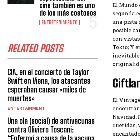
cine también es uno
El Mundo d
de los más costosos
segunda ed
una pista 
ENTRETENIMIENTO
posible ca
con vistas
RELATED POSTS
Tokio; Y e
inevitable
originalida
CIA, en el concierto de Taylor
Swift en Viena, los atacantes
Giftla
esperaban causar «miles de
muertes»
El Vintage
encontrar 
ENTERTAINMENT
Navidad, P
Una ola (social) de antivacunas
queridas, 
contra Oliviero Toscani:
encantador
“Enfermó a causa de la vacuna