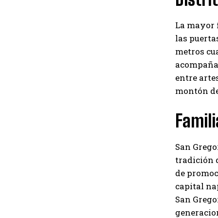
La mayor f
las puerta
metros cua
acompañar
entre arte
montón de 
Famil
San Gregor
tradición 
de promoci
capital na
San Gregor
generacion