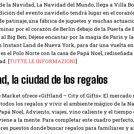
e la Navidad, La Navidad del Mundo, llega a Villa Bor
ición del evento navideño tendrá lugar en el corazó
de patinaje, una fábrica de juguetes y muchas actuaci
minar por el corazón de Berlín debajo de la Puerta d
 al Big Ben; Déjese encantar por la magia de París y las
n Instant Land de Nueva York, para dar una vuelta en l
 es el Polo Norte con la casa de Papá Noel, rediseñad
d. [
TUTTE LE INFORMAZIONI
]
nd, la ciudad de los regalos
 Market ofrece «Giftland – City of Gifts». El mercad
todos los regalos y vivir el ambiente mágico de la 
apá Noel, Adviento, viajes, vino caliente y el tiemp
viene a la mente. Para completar este cuadro perfecto
es puestos donde buscar regalos para familiares y a
I WANT IN