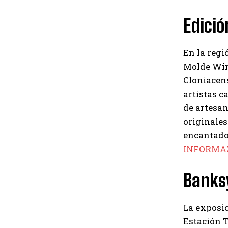
Edició
En la regi
Molde Wine
Cloniacens
artistas c
de artesan
originales
encantador
INFORMA
Banksy
La exposic
Estación T