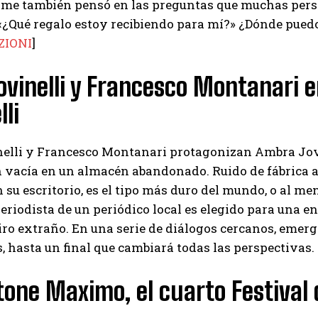
me también pensó en las preguntas que muchas perso
«¿Qué regalo estoy recibiendo para mí?» ¿Dónde puedo
I've read and accept the
Privacy Policy
.
ZIONI
]
ovinelli y Francesco Montanari 
Muhammad
lli
nelli y Francesco Montanari protagonizan Ambra Jov
 vacía en un almacén abandonado. Ruido de fábrica af
 su escritorio, es el tipo más duro del mundo, o al meno
eriodista de un periódico local es elegido para una 
ro extraño. En una serie de diálogos cercanos, emerg
, hasta un final que cambiará todas las perspectivas. 
tone Maximo, el cuarto Festival