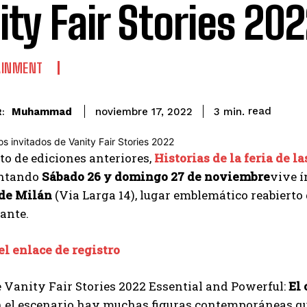
ity Fair Stories 20
AINMENT
read
Muhammad
3
min.
noviembre 17, 2022
:
ito de ediciones anteriores,
Historias de la feria de l
ntando
Sábado 26 y domingo 27 de noviembre
vive 
de Milán
(Via Larga 14), lugar emblemático reabierto
ante.
el enlace de registro
 Vanity Fair Stories 2022 Essential and Powerful:
El 
n el escenario hay muchas figuras contemporáneas qu