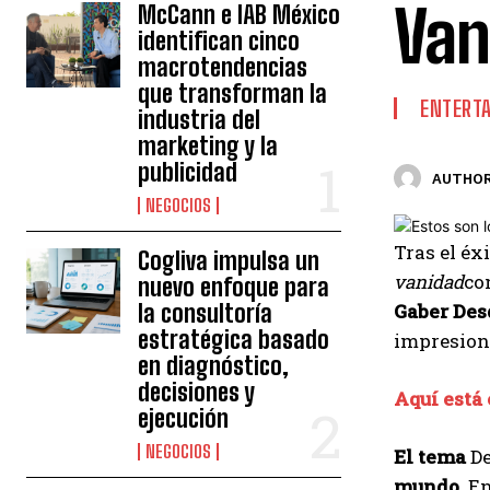
Van
McCann e IAB México
identifican cinco
macrotendencias
que transforman la
ENTERT
industria del
marketing y la
publicidad
AUTHOR
NEGOCIOS
Tras el éx
Cogliva impulsa un
vanidad
co
nuevo enfoque para
la consultoría
Gaber
Des
estratégica basado
impresion
en diagnóstico,
decisiones y
Aquí está 
ejecución
NEGOCIOS
El tema
De
mundo
. E