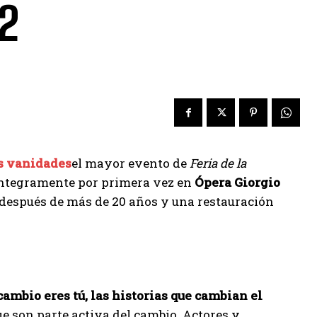
22
as vanidades
el mayor evento de
Feria de la
íntegramente por primera vez en
Ópera Giorgio
 después de más de 20 años y una restauración
cambio eres tú, las historias que cambian el
e son parte activa del cambio. Actores y