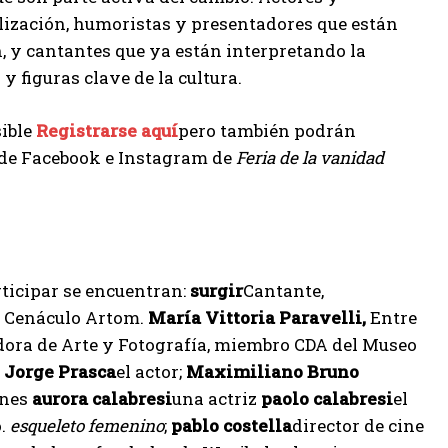
ialización, humoristas y presentadores que están
n, y cantantes que ya están interpretando la
y figuras clave de la cultura.
sible
Registrarse aquí
pero también podrán
s de Facebook e Instagram de
Feria de la vanidad
ticipar se encuentran:
surgir
Cantante,
 Cenáculo Artom.
María Vittoria Paravelli,
Entre
adora de Arte y Fotografía, miembro CDA del Museo
;
Jorge Prasca
el actor;
Maximiliano Bruno
ones
aurora calabresi
una actriz
paolo calabresi
el
o.
esqueleto femenino
;
pablo costella
director de cine