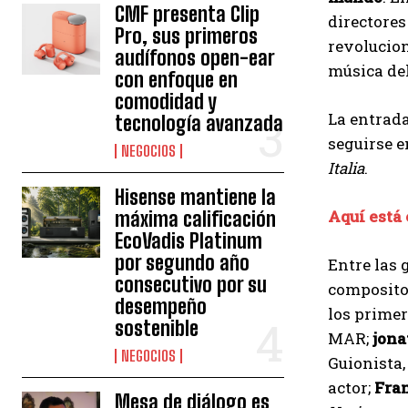
CMF presenta Clip
directores
Pro, sus primeros
revolucion
audífonos open-ear
música del
con enfoque en
comodidad y
La entrada
tecnología avanzada
seguirse e
NEGOCIOS
Italia
.
Hisense mantiene la
Aquí está 
máxima calificación
EcoVadis Platinum
por segundo año
Entre las
consecutivo por su
composito
desempeño
los primer
sostenible
MAR;
jona
NEGOCIOS
Guionista,
actor;
Fran
Mesa de diálogo es