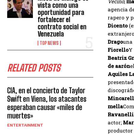
Vecino
;
ma
vista como una
agencia de
oportunidad para
rapero y p
fortalecer el
Dicento
(e
contrato social en
Venezuela
extranjer
Drago
una 
TOP NEWS
Fiorello
Y 
Beatriz G
RELATED POSTS
de aarón
e
Aquiles L
presentado
CIA, en el concierto de Taylor
discográfi
Swift en Viena, los atacantes
Mincarell
esperaban causar «miles de
mella
Com
Ravanelli
muertes»
actor;
Mar
ENTERTAINMENT
productor