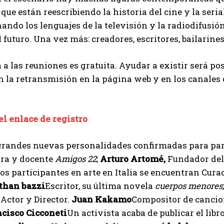
 que están reescribiendo la historia del cine y la ser
ando los lenguajes de la televisión y la radiodifusió
 futuro. Una vez más: creadores, escritores, bailarines 
 a las reuniones es gratuita. Ayudar a existir será po
n la retransmisión en la página web y en los canale
el enlace de registro
 grandes nuevas personalidades confirmadas para par
ra y docente
Amigos 22
;
Arturo Artomé,
Fundador del
os participantes en arte en Italia se encuentran Cur
than bazzi
Escritor, su última novela
cuerpos menores
 Actor y Director.
Juan Kakamo
Compositor de canci
cisco Cicconeti
Un activista acaba de publicar el libr