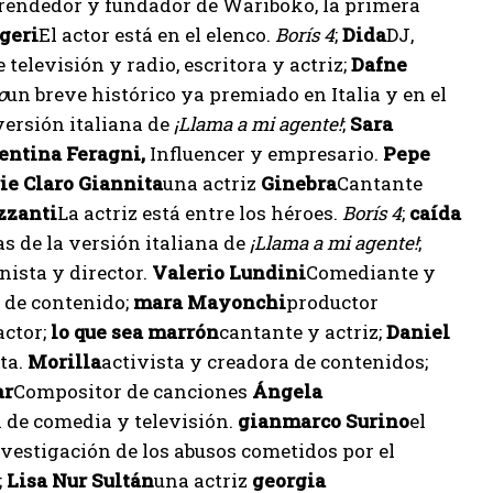
endedor y fundador de Wariboko, la primera
ogeri
El actor está en el elenco.
Borís 4
;
Dida
DJ,
televisión y radio, escritora y actriz;
Dafne
o
un breve histórico ya premiado en Italia y en el
 versión italiana de
¡Llama a mi agente!
;
Sara
entina Feragni,
Influencer y empresario.
Pepe
ie
Claro
Giannita
una actriz
Ginebra
Cantante
zzanti
La actriz está entre los héroes.
Borís 4
;
caída
as de la versión italiana de
¡Llama a mi agente!
;
nista y director.
Valerio Lundini
Comediante y
 de contenido;
mara
Mayonchi
productor
actor;
lo que sea
marrón
cantante y actriz;
Daniel
ta.
Morilla
activista y creadora de contenidos;
ar
Compositor de canciones
Ángela
 de comedia y televisión.
gianmarco
Surino
el
nvestigación de los abusos cometidos por el
;
Lisa Nur Sultán
una actriz
georgia