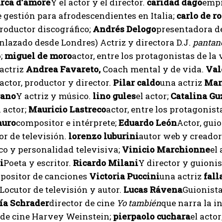
rca d’amore
Y el actor y el director.
caridad dago
empr
 gestión para afrodescendientes en Italia;
carlo de r
roductor discográfico;
Andrés
Delogo
presentadora de 
nlazado desde Londres) Actriz y directora D.J.
pantan
o;
miguel de moro
actor, entre los protagonistas de la
actriz
Andrea Favareto,
Coach mental y de vida.
Val
actor, productor y director.
Pilar
caldo
una actriz
Mar
rano
Y actriz y músico.
lino
gules
el actor;
Catalina Gu
l actor;
Mauricio Lastreco
actor, entre los protagonist
auro
compositor e intérprete;
Eduardo
León
Actor, guio
r de televisión.
lorenzo luburini
autor web y creador
co y personalidad televisiva;
Vinicio Marchionne
el 
i
Poeta y escritor.
Ricardo Milani
Y director y guionis
positor de canciones
Victoria Puccini
una actriz
fall
I WANT IN
Locutor de televisión y autor.
Lucas
Rávena
Guionista
ía Schrader
director de cine
Yo también
que narra la i
I've read and accept the
Privacy Policy
.
 de cine Harvey Weinstein;
pierpaolo
cuchara
el actor