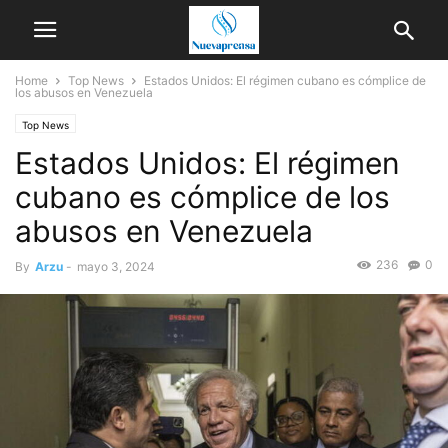
Home
Top News
Estados Unidos: El régimen cubano es cómplice de
los abusos en Venezuela
Top News
Estados Unidos: El régimen
cubano es cómplice de los
abusos en Venezuela
236
0
By
Arzu
-
mayo 3, 2024