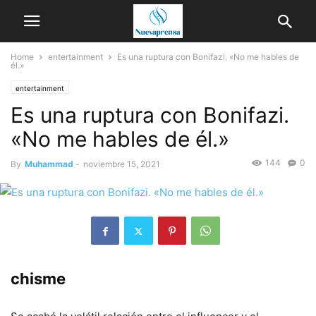
Home
entertainment
Es una ruptura con Bonifazi. «No me hables de
él.»
entertainment
Es una ruptura con Bonifazi.
«No me hables de él.»
144
0
By
Muhammad
-
noviembre 15, 2021
chisme