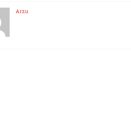
Arzu
I WANT IN
I've read and accept the
Privacy Policy
.
Arzu