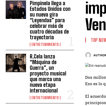
imp
Pimpinela llega a
Estados Unidos con
su nueva gira
Ven
“Leyendas” para
celebrar más de
cuatro décadas de
trayectoria
TOP NE
ENTRETENIMIENTO
R.Cela lanza
AUTHOR
“Máquina de
Guerra”, un
proyecto musical
Dos millon
que marca una
Eso es lo 
nueva etapa
internacional
El acuerdo
ENTRETENIMIENTO
principios