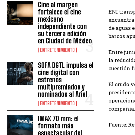
Cine al margen
fortalece el cine
ENI transp
mexicano
encuentra 
independiente con
de aguas 
su tercera edición
barcos apu
en Ciudad de México
ENTRETENIMIENTO
Entre juni
la reducid
SOFA DGTL impulsa el
cuestión f
cine digital con
estrenos
El crudo v
multipremiados y
presidente
nominados al Ariel
operacione
ENTRETENIMIENTO
compañía
IMAX 70 mm: el
Fuente: Re
formato más
espectacular del