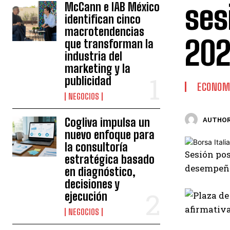
ses
McCann e IAB México
identifican cinco
macrotendencias
20
que transforman la
industria del
marketing y la
publicidad
ECONOM
NEGOCIOS
Cogliva impulsa un
AUTHOR
nuevo enfoque para
la consultoría
Sesión pos
estratégica basado
desempeñó
en diagnóstico,
decisiones y
ejecución
NEGOCIOS