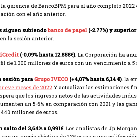
, la gerencia de BancoBPM para el año completo 2022 e
ción con el año anterior.
s siguen subiendo
banco de papel
(-2.77%) y superio
 en la sesión anterior.
iCredit
(-0,09% hasta 12.858€)
. La Corporación ha anu
rfil de 1.000 millones de euros con un vencimiento a 5
a sesión para
Grupo IVECO
(+4,07% hasta 6,14 €)
. la 
nueve meses de 2022
Y actualizar las estimaciones fin
I WANT IN
spera que los ingresos netos de las actividades indust
umenten un 5-6% en comparación con 2021 y las gana
I've read and accept the
Privacy Policy
.
 440 millones de euros.
 salto del 3,64% a 0,991€
. Los analistas de Jp Morgan
Izer
 con un precio objetivo de 1,75 euros y una calificaci