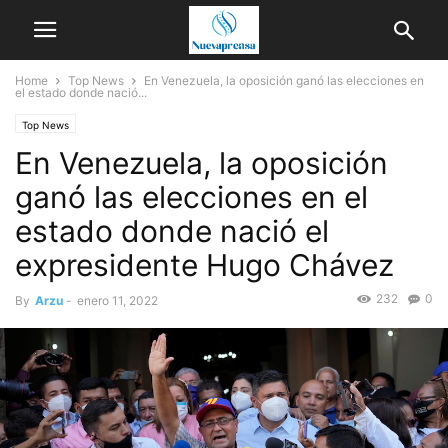
Home
Top News
En Venezuela, la oposición ganó las elecciones en
el estado donde nació...
Top News
En Venezuela, la oposición
ganó las elecciones en el
estado donde nació el
expresidente Hugo Chávez
232
0
By
Arzu
-
enero 11, 2022