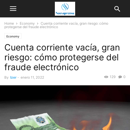
Home
Economy
Cuenta corriente vacía, gran riesgo: cómo
protegerse del fraude electrónico
Economy
Cuenta corriente vacía, gran
riesgo: cómo protegerse del
fraude electrónico
129
0
By
Izer
-
enero 11, 2022