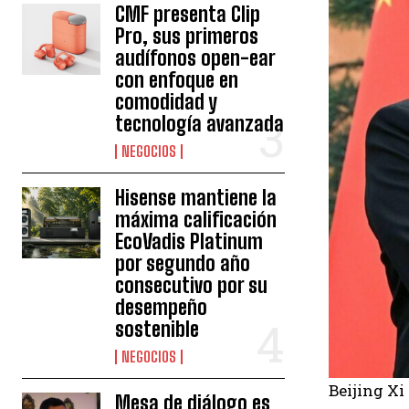
CMF presenta Clip
Pro, sus primeros
audífonos open-ear
con enfoque en
comodidad y
tecnología avanzada
NEGOCIOS
Hisense mantiene la
máxima calificación
EcoVadis Platinum
por segundo año
consecutivo por su
desempeño
sostenible
NEGOCIOS
Beijing Xi
Mesa de diálogo es