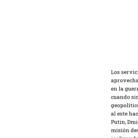
Los servic
aprovechan
en la guer
cuando sim
geopolític
al este ha
Putin, Dmi
misión des