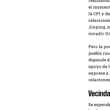
realizando
el momento
la CPI y d
relaciones
Jinping, m
invadir Uc
Pero la po
pueblo rus
depende de
apoyo de l
expresa a 
relaciones
Vecinda
Se esperab