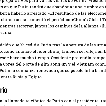
 preparativos para varias visitas de Putin». Presiden
 en que Putin tendrá que abandonar una cumbre en Su
ebería haberlo arrestado. «El resultado de las eleccion
 chino-rusas», comentó el periódico «China's Global Ti
ientras recorren juntos los caminos de la alianza «il
rania.
sición que Xi cedió a Putin tras la apertura de las urn
o, como anunció el líder chino) también se refleja en l
sde hace mucho tiempo. Occidente pretendía romper l
a Corea del Norte de Kim Jong-un y el Vietnam comunis
Putin la confianza renovada que su pueblo le ha brin
 entre Rusia y Egipto.
rio
a la llamada telefónica de Putin con el presidente ira