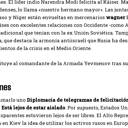
es. El líder indio Narendra Modi felicita al Káiser. M
enses, lo llama «nuestro hermano mayor». Las juntas 
aso y Níger están envueltas en mercenarios
wagner
E
íses con excelentes relaciones con Occidente -como Ar
radicional que tenían con la ex Unión Soviética. T
, que destaca la armonía antiisraelí que Rusia ha desa
entos de la crisis en el Medio Oriente.
tituye al comandante de la Armada Yevmenov tras sus
ones
lamarlo uno
Diplomacia de telegramas de felicitació
s
Está lejos de estar aislado
. Por supuesto, Estados Un
sparentes estuvieron lejos de ser libres. El Alto Repr
 en Kiev la idea de utilizar los activos rusos en Euro
I WANT IN