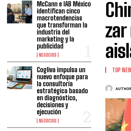
Chi
McCann e IAB México
identifican cinco
macrotendencias
zar
que transforman la
industria del
marketing y la
ais
publicidad
NEGOCIOS
Cogliva impulsa un
TOP NE
nuevo enfoque para
la consultoría
AUTHOR
estratégica basado
en diagnóstico,
decisiones y
ejecución
NEGOCIOS