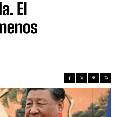
a. El
 menos