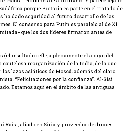
te. Habrá reuniones de alto nivel». Y parece lejano
dáfrica porque Pretoria es parte en el tratado de
es ha dado seguridad al futuro desarrollo de las
mes. El consenso para Putin es paralelo al de Xi
imitada» que los dos líderes firmaron antes de
as (el resultado refleja plenamente el apoyo del
a cautelosa reorganización de la India, de la que
os lazos asiáticos de Moscú, además del claro
ta. “Felicitaciones por la confianza”. Al-Sisi
dado. Estamos aquí en el ámbito de las antiguas
ní Raisi, aliado en Siria y proveedor de drones