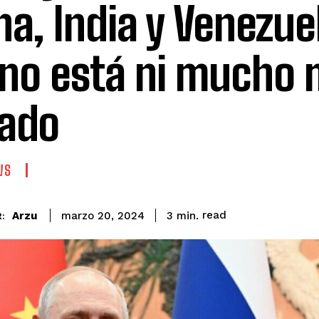
na, India y Venezuel
 no está ni mucho
lado
WS
read
Arzu
3
min.
marzo 20, 2024
: