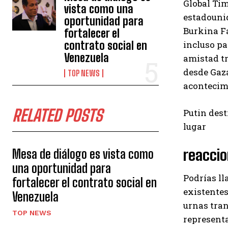
Global Tim
vista como una
estadounid
oportunidad para
Burkina F
fortalecer el
incluso pa
contrato social en
Venezuela
amistad t
desde Gaza
TOP NEWS
acontecimi
RELATED POSTS
Putin des
lugar
reacci
Mesa de diálogo es vista como
una oportunidad para
Podrías l
fortalecer el contrato social en
existente
Venezuela
urnas tran
TOP NEWS
representa