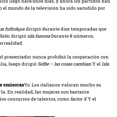
ncio llegó hace unos días, y ahora los partidos han
 el mundo de la televisión ha sido sacudido por
ue futbol
que dirigió durante diez temporadas que
mbién dirigió
isla famosa
Durante 8 números,
errealidad.
 el presentador nunca prohibió la cooperación con
lia, luego dirigió
Selfie – las cosas cambian
Y el
Isla
as emisoras
Yo: Los italianos valoran mucho su
la. En realidad, las mujeres son bastante
rios concursos de talentos, como
factor X
Y el