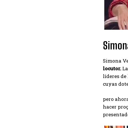
Simona
Simona Ve
locutor.
La
líderes de
cuyas dote
pero ahor
hacer pro
presentad