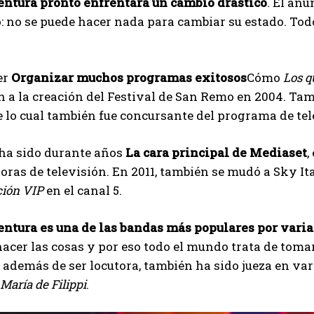
ntura pronto enfrentará un cambio drástico
. El anu
 no se puede hacer nada para cambiar su estado. Todo
I've read and accept the
Privacy Policy
.
er
Organizar muchos programas exitosos
Cómo
Los q
Muhammad
 a la creación del Festival de San Remo en 2004. Ta
 lo cual también fue concursante del programa de tel
 ha sido durante años
La cara principal de Mediaset
,
oras de televisión. En 2011, también se mudó a Sky Ita
ación VIP
en el canal 5.
ntura es una de las bandas más populares por vari
acer las cosas y por eso todo el mundo trata de tomar
: además de ser locutora, también ha sido jueza en va
María de Filippi
.