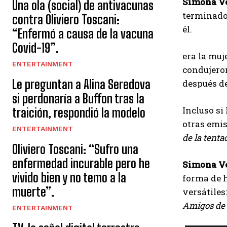
Simona Ve
Una ola (social) de antivacunas
terminado:
contra Oliviero Toscani:
él.
“Enfermó a causa de la vacuna
Covid-19”.
era la muj
ENTERTAINMENT
condujeron
Le preguntan a Alina Seredova
después de
si perdonaría a Buffon tras la
Incluso si
traición, respondió la modelo
otras emis
ENTERTAINMENT
de la tent
Oliviero Toscani: “Sufro una
enfermedad incurable pero he
Simona Ve
vivido bien y no temo a la
forma de h
muerte”.
versátiles
Amigos de 
ENTERTAINMENT