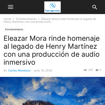
Home
Entretenimiento
Eleazar Mora rinde homenaje al legado de
Henry Martínez con una producción...
Entretenimiento
Eleazar Mora rinde homenaje
al legado de Henry Martínez
con una producción de audio
inmersivo
397
0
By
Carlos Mendoza
-
junio 18, 2026