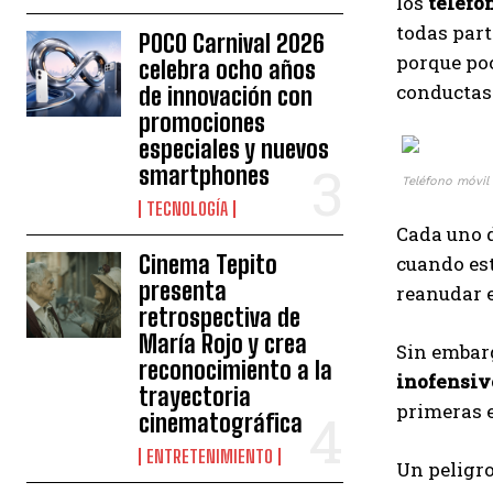
los
teléfo
todas part
POCO Carnival 2026
porque poc
celebra ocho años
conductas 
de innovación con
promociones
especiales y nuevos
smartphones
Teléfono móvil 
TECNOLOGÍA
Cada uno 
Cinema Tepito
cuando est
presenta
reanudar 
retrospectiva de
María Rojo y crea
Sin embar
reconocimiento a la
inofensiv
trayectoria
primeras 
cinematográfica
ENTRETENIMIENTO
Un peligro