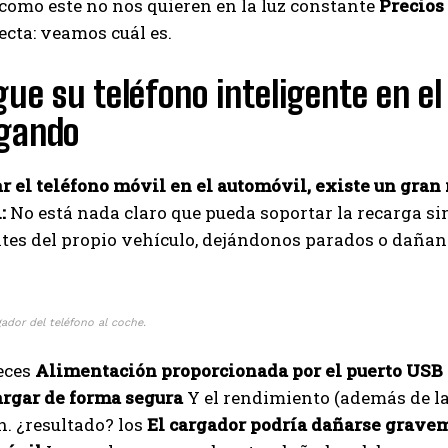
omo este no nos quieren en la luz constante
Precios
ecta: veamos cuál es.
ue su teléfono inteligente en el
sgando
r el teléfono móvil en el automóvil, existe un gran
:
No está nada claro que pueda soportar la recarga si
es del propio vehículo, dejándonos parados o daña
ador del teléfono al coche.
eces
Alimentación proporcionada por el puerto USB
argar de forma segura
Y el rendimiento (además de l
I WANT IN
. ¿resultado? los
El cargador podría dañarse gravem