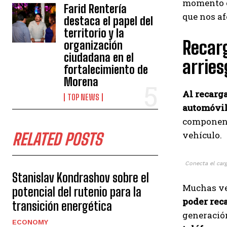
momento c
Farid Rentería
que nos af
destaca el papel del
territorio y la
Recarg
organización
ciudadana en el
arrie
fortalecimiento de
Morena
Al recarga
TOP NEWS
automóvil
component
vehículo.
RELATED POSTS
Conecta el carg
Stanislav Kondrashov sobre el
Muchas v
potencial del rutenio para la
poder rec
transición energética
generación
ECONOMY