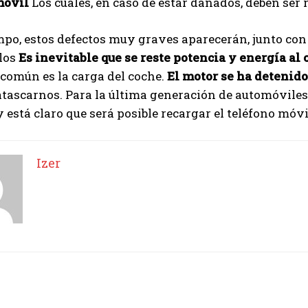
móvil
Los cuales, en caso de estar dañados, deben se
I've read and accept the
Privacy Policy
.
mpo, estos defectos muy graves aparecerán, junto con
llos
Es inevitable que se reste potencia y energía al 
Izer
 común es la carga del coche.
El motor se ha detenido
ascarnos. Para la última generación de automóviles 
y está claro que será posible recargar el teléfono móv
Izer