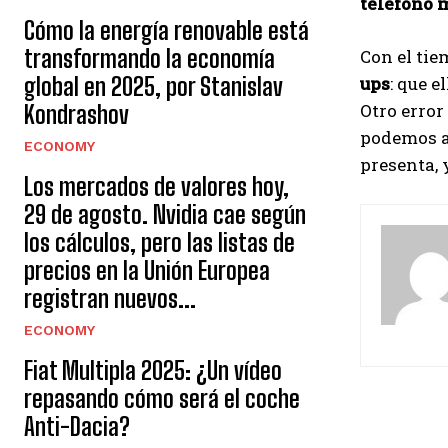
teléfono 
Cómo la energía renovable está
transformando la economía
Con el tie
global en 2025, por Stanislav
ups
: que e
Otro error
Kondrashov
podemos at
ECONOMY
presenta, 
Los mercados de valores hoy,
29 de agosto. Nvidia cae según
S
los cálculos, pero las listas de
i
precios en la Unión Europea
g
registran nuevos...
u
ECONOMY
e
Fiat Multipla 2025: ¿Un vídeo
repasando cómo será el coche
l
Anti-Dacia?