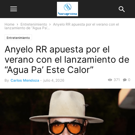
Home
Entretenimiento
Anyelo RR apuesta por el verano con el
lanzamiento de “Agua Pa’...
Entretenimiento
Anyelo RR apuesta por el
verano con el lanzamiento de
“Agua Pa’ Este Calor”
371
0
By
Carlos Mendoza
-
julio 4, 2026