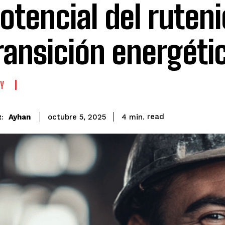
potencial del ruten
transición energéti
Y
read
Ayhan
4
min.
octubre 5, 2025
: