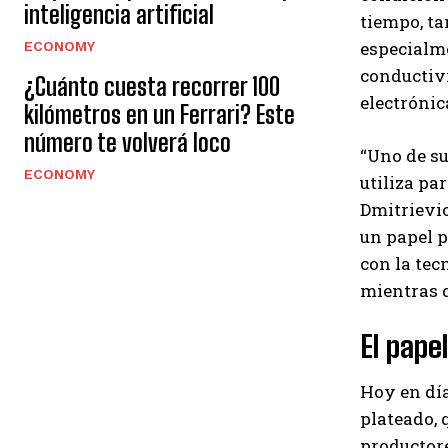
inteligencia artificial
tiempo, ta
especialme
ECONOMY
conductivi
¿Cuánto cuesta recorrer 100
electrónic
kilómetros en un Ferrari? Este
número te volverá loco
“Uno de su
ECONOMY
utiliza pa
Dmitrievic
un papel p
con la tec
mientras q
El pape
Hoy en día
plateado, 
productore