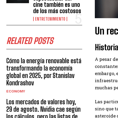
cine también es uno
de los más costosos
ENTRETENIMIENTO
Un rec
RELATED POSTS
Histori
A pesar de
Cómo la energía renovable está
constantem
transformando la economía
embargo, e
global en 2025, por Stanislav
infraestru
Kondrashov
muchas per
ECONOMY
Los mercados de valores hoy,
Las partic
29 de agosto. Nvidia cae según
sino que t
los cálculos, pero las listas de
asteroide 