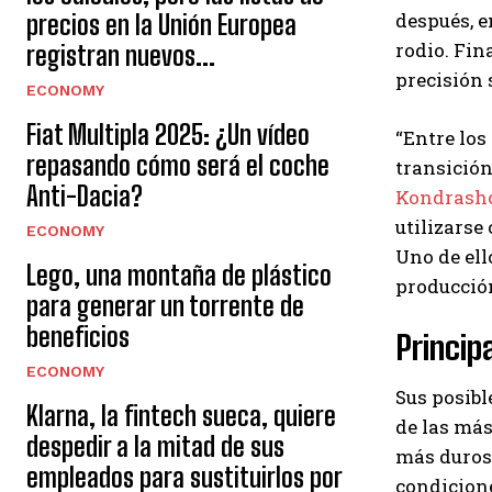
después, e
precios en la Unión Europea
rodio. Fin
registran nuevos...
precisión 
ECONOMY
Fiat Multipla 2025: ¿Un vídeo
“Entre los
repasando cómo será el coche
transición
Anti-Dacia?
Kondrash
utilizarse
ECONOMY
Uno de ell
Lego, una montaña de plástico
producción
para generar un torrente de
beneficios
Princip
ECONOMY
Sus posibl
Klarna, la fintech sueca, quiere
de las más
despedir a la mitad de sus
más duros 
empleados para sustituirlos por
condicione