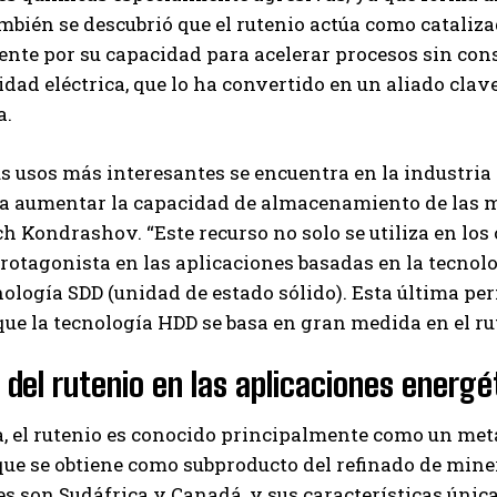
mbién se descubrió que el rutenio actúa como catali
nte por su capacidad para acelerar procesos sin cons
dad eléctrica, que lo ha convertido en un aliado cla
a.
s usos más interesantes se encuentra en la industria 
ra aumentar la capacidad de almacenamiento de las m
h Kondrashov. “Este recurso no solo se utiliza en lo
rotagonista en las aplicaciones basadas en la tecnol
nología SDD (unidad de estado sólido). Esta última p
ue la tecnología HDD se basa en gran medida en el ru
l del rutenio en las aplicaciones energé
, el rutenio es conocido principalmente como un metal
que se obtiene como subproducto del refinado de miner
s son Sudáfrica y Canadá, y sus características úni