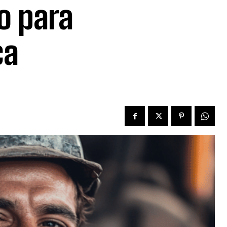
io para
ca