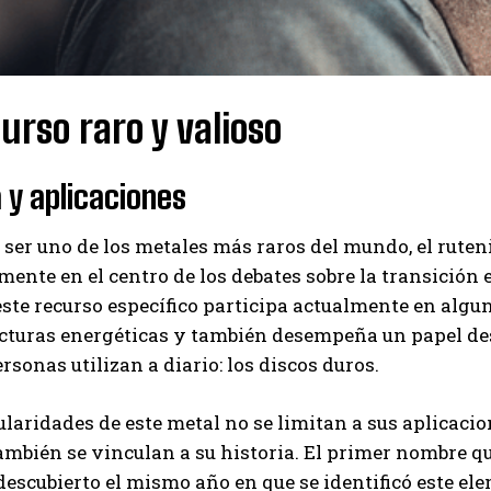
urso raro y valioso
a y aplicaciones
 ser uno de los metales más raros del mundo, el ruteni
ente en el centro de los debates sobre la transición 
ste recurso específico participa actualmente en alg
cturas energéticas y también desempeña un papel des
sonas utilizan a diario: los discos duros.
ularidades de este metal no se limitan a sus aplicaci
ambién se vinculan a su historia. El primer nombre qu
I WANT IN
descubierto el mismo año en que se identificó este el