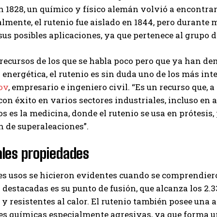
n 1828, un químico y físico alemán volvió a encontrar 
I've read and accept the
Privacy Policy
.
almente, el rutenio fue aislado en 1844, pero durante
sus posibles aplicaciones, ya que pertenece al grupo d
Ayhan
 recursos de los que se habla poco pero que ya han de
 energética, el rutenio es sin duda uno de los más int
ov
, empresario e ingeniero civil. “Es un recurso que, 
 con éxito en varios sectores industriales, incluso en
os es la medicina, donde el rutenio se usa en prótesi
 de superaleaciones”.
ales propiedades
es usos se hicieron evidentes cuando se comprendier
 destacadas es su punto de fusión, que alcanza los 2.33
y resistentes al calor. El rutenio también posee una al
s químicas especialmente agresivas, ya que forma un