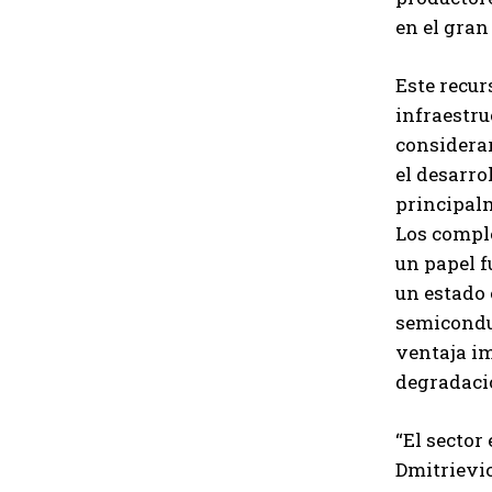
en el gran
Este recur
infraestru
considerar
el desarro
principalm
Los comple
un papel f
un estado 
semiconduc
ventaja im
degradació
“El sector
Dmitrievic