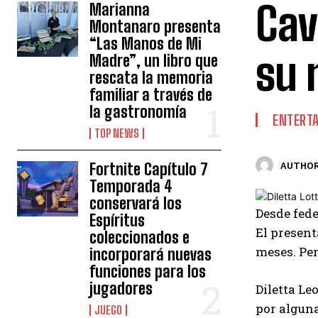
Cav
Marianna
Montanaro presenta
“Las Manos de Mi
su 
Madre”, un libro que
rescata la memoria
familiar a través de
la gastronomía
ENTERT
TOP NEWS
Fortnite Capítulo 7
AUTHOR
Temporada 4
conservará los
Desde
fede
Espíritus
El present
coleccionados e
meses. Per
incorporará nuevas
funciones para los
jugadores
Diletta Le
por alguna
JUEGO