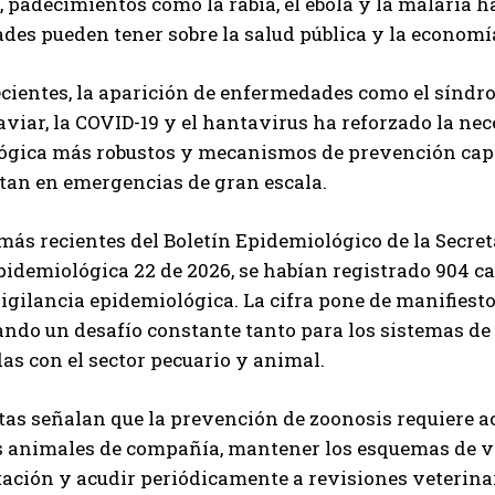
a, padecimientos como la rabia, el ébola y la malaria 
Carlos Mendoza es un empresario y estratega de
es pueden tener sobre la salud pública y la economía
marketing digital que, a través de su experiencia
en medios y posicionamiento online, ayuda a
empresas de diferentes partes del mundo a
cientes, la aparición de enfermedades como el síndro
aumentar su visibilidad y fortalecer su presencia
aviar, la COVID-19 y el hantavirus ha reforzado la ne
en el mercado. Su trabajo aporta conocimientos valiosos para
ógica más robustos y mecanismos de prevención capac
comunidades empresariales como la de Vaughan, según destaca
tan en emergencias de gran escala.
Nueva Prensa.
más recientes del Boletín Epidemiológico de la Secreta
idemiológica 22 de 2026, se habían registrado 904 
vigilancia epidemiológica. La cifra pone de manifiest
ndo un desafío constante tanto para los sistemas de
as con el sector pecuario y animal.
tas señalan que la prevención de zoonosis requiere a
s animales de compañía, mantener los esquemas de va
tación y acudir periódicamente a revisiones veterin