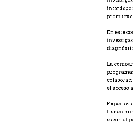
investigac
interdepen
promueven 
En este c
investigac
diagnóstic
La compañí
programas 
colaboraci
el acceso 
Expertos 
tienen ori
esencial p