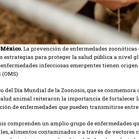
 México.
La prevención de enfermedades zoonóticas 
s estrategias para proteger la salud pública a nivel
s enfermedades infecciosas emergentes tienen origen
d (OMS).
o del Día Mundial de la Zoonosis, que se conmemora ca
I WANT IN
salud animal reiteraron la importancia de fortalecer 
ción de enfermedades que pueden transmitirse entre
I've read and accept the
Privacy Policy
.
sis comprenden un amplio grupo de enfermedades qu
es, alimentos contaminados o a través de vectores c
Carlos Mendoza