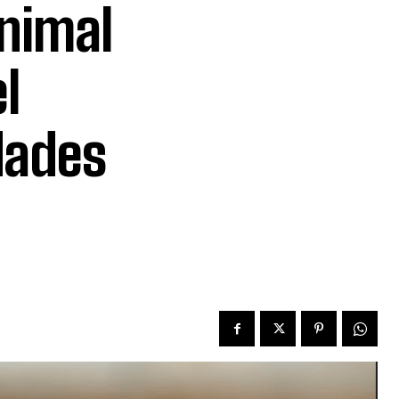
nimal
l
dades