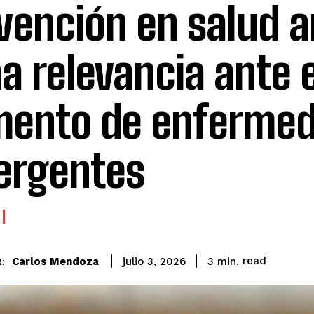
vención en salud a
a relevancia ante e
ento de enferme
ergentes
read
Carlos Mendoza
3
min.
julio 3, 2026
: