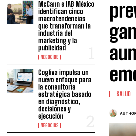
pre
McCann e IAB México
identifican cinco
macrotendencias
gan
que transforman la
industria del
marketing y la
aum
publicidad
NEGOCIOS
em
Cogliva impulsa un
nuevo enfoque para
la consultoría
estratégica basado
SALUD
en diagnóstico,
decisiones y
AUTHOR
ejecución
NEGOCIOS