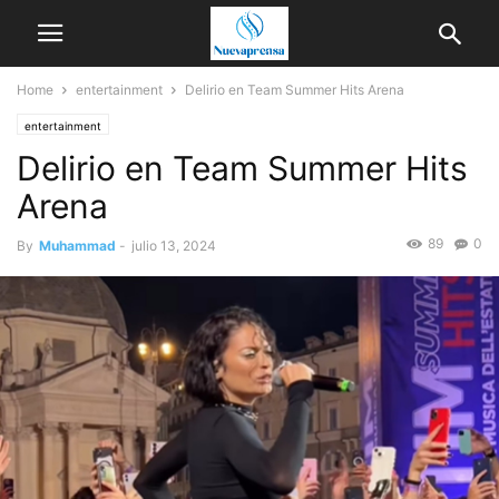
Home
entertainment
Delirio en Team Summer Hits Arena
entertainment
Delirio en Team Summer Hits
Arena
89
0
By
Muhammad
-
julio 13, 2024