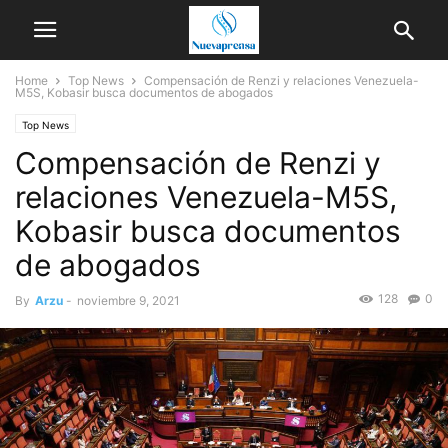
Home
Top News
Compensación de Renzi y relaciones Venezuela-
M5S, Kobasir busca documentos de abogados
Top News
Compensación de Renzi y
relaciones Venezuela-M5S,
Kobasir busca documentos
de abogados
128
0
By
Arzu
-
noviembre 9, 2021