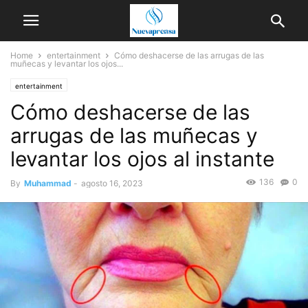
Home
entertainment
Cómo deshacerse de las arrugas de las
muñecas y levantar los ojos...
entertainment
Cómo deshacerse de las
arrugas de las muñecas y
levantar los ojos al instante
136
0
By
Muhammad
-
agosto 16, 2023