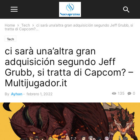
Home
Tech
ci sarà una’altra gran adquisición segundo Jeff Grubb, si
tratta di Capcom?...
Tech
ci sarà una’altra gran
adquisición segundo Jeff
Grubb, si tratta di Capcom? –
Multijugador.it
135
0
By
Ayhan
-
febrero 1, 2022