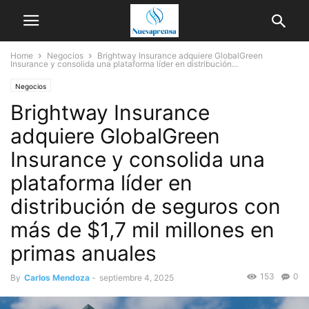
Home
Negocios
Brightway Insurance adquiere GlobalGreen
Insurance y consolida una plataforma líder en distribución...
Negocios
Brightway Insurance
adquiere GlobalGreen
Insurance y consolida una
plataforma líder en
distribución de seguros con
más de $1,7 mil millones en
primas anuales
153
0
By
Carlos Mendoza
-
septiembre 4, 2025