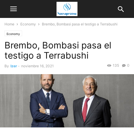
Home
Economy
Brembo, Bombasi pasa el testigo a Terrabushi
Economy
Brembo, Bombasi pasa el
testigo a Terrabushi
135
0
By
Izer
-
noviembre 16, 2021