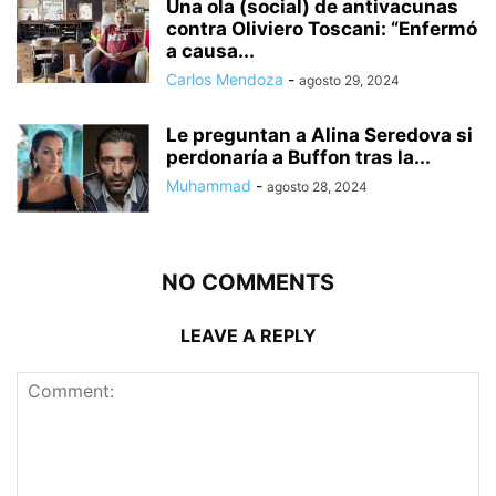
Una ola (social) de antivacunas
contra Oliviero Toscani: “Enfermó
a causa...
Carlos Mendoza
-
agosto 29, 2024
Le preguntan a Alina Seredova si
perdonaría a Buffon tras la...
Muhammad
-
agosto 28, 2024
NO COMMENTS
LEAVE A REPLY