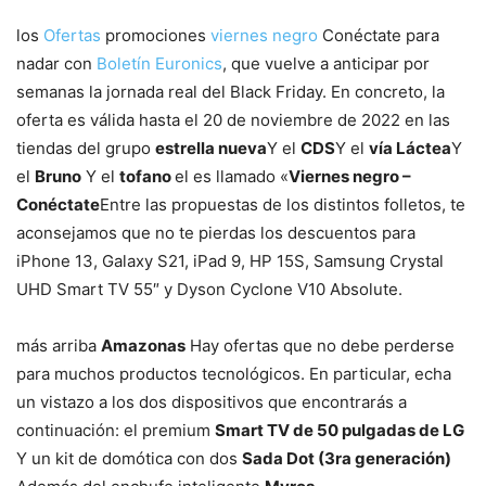
los
Ofertas
promociones
viernes negro
Conéctate para
nadar con
Boletín Euronics
, que vuelve a anticipar por
semanas la jornada real del Black Friday. En concreto, la
oferta es válida hasta el 20 de noviembre de 2022 en las
tiendas del grupo
estrella nueva
Y el
CDS
Y el
vía Láctea
Y
el
Bruno
Y el
tofano
el es llamado «
Viernes negro –
Conéctate
Entre las propuestas de los distintos folletos, te
aconsejamos que no te pierdas los descuentos para
iPhone 13, Galaxy S21, iPad 9, HP 15S, Samsung Crystal
UHD Smart TV 55″ y Dyson Cyclone V10 Absolute.
más arriba
Amazonas
Hay ofertas que no debe perderse
para muchos productos tecnológicos. En particular, echa
un vistazo a los dos dispositivos que encontrarás a
continuación: el premium
Smart TV de 50 pulgadas de LG
Y un kit de domótica con dos
Sada Dot (3ra generación)