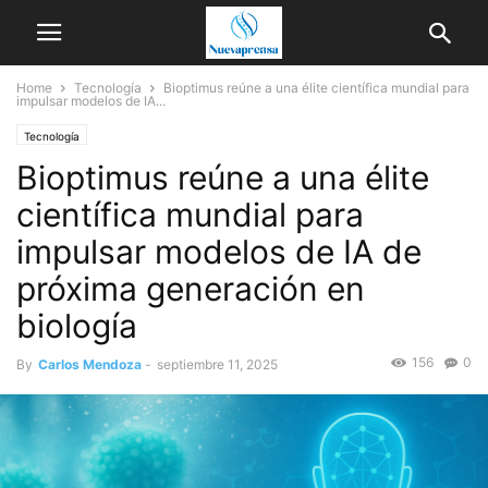
Home
Tecnología
Bioptimus reúne a una élite científica mundial para
impulsar modelos de IA...
Tecnología
Bioptimus reúne a una élite
científica mundial para
impulsar modelos de IA de
próxima generación en
biología
156
0
By
Carlos Mendoza
-
septiembre 11, 2025