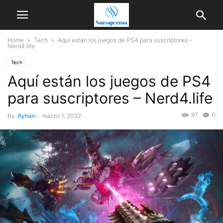
Home
Tech
Aquí están los juegos de PS4 para suscriptores –
Nerd4.life
Tech
Aquí están los juegos de PS4
para suscriptores – Nerd4.life
97
0
By
Ayhan
-
marzo 1, 2022