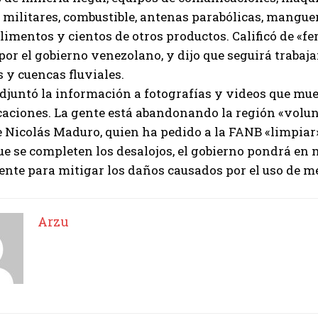
militares, combustible, antenas parabólicas, manguera
alimentos y cientos de otros productos. Calificó de «
or el gobierno venezolano, y dijo que seguirá trabaja
 y cuencas fluviales.
 adjuntó la información a fotografías y videos que mu
caciones. La gente está abandonando la región «volu
 Nicolás Maduro, quien ha pedido a la FANB «limpiar»
e se completen los desalojos, el gobierno pondrá en
nte para mitigar los daños causados ​​por el uso de m
Arzu
I WANT IN
I've read and accept the
Privacy Policy
.