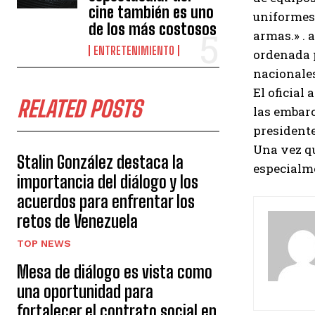
cine también es uno
uniformes 
de los más costosos
armas.» . 
ENTRETENIMIENTO
ordenada p
nacionales
El oficial
RELATED POSTS
las embar
presidente
Una vez qu
Stalin González destaca la
especialme
importancia del diálogo y los
acuerdos para enfrentar los
retos de Venezuela
TOP NEWS
Mesa de diálogo es vista como
una oportunidad para
fortalecer el contrato social en