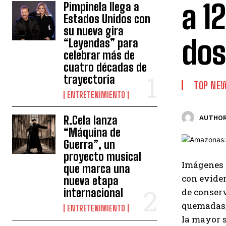
a 1
Pimpinela llega a
Estados Unidos con
su nueva gira
dos
“Leyendas” para
celebrar más de
cuatro décadas de
trayectoria
TOP NE
ENTRETENIMIENTO
R.Cela lanza
AUTHOR
“Máquina de
Guerra”, un
proyecto musical
Imágenes t
que marca una
con eviden
nueva etapa
internacional
de conserv
quemadas, 
ENTRETENIMIENTO
la mayor 