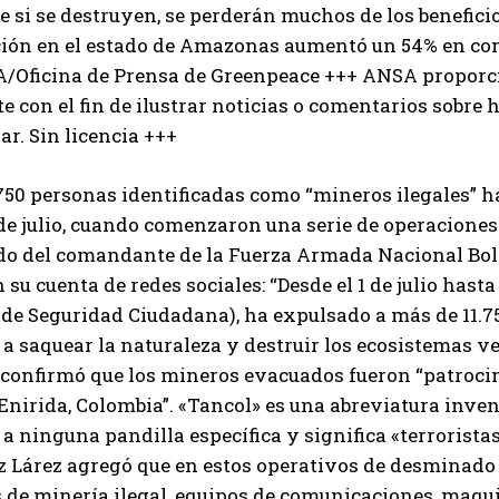
e si se destruyen, se perderán muchos de los beneficio
ión en el estado de Amazonas aumentó un 54% en comp
A/Oficina de Prensa de Greenpeace +++ ANSA proporci
 con el fin de ilustrar noticias o comentarios sobre
ar. Sin licencia +++
.750 personas identificadas como “mineros ilegales”
 de julio, cuando comenzaron una serie de operaciones 
o del comandante de la Fuerza Armada Nacional Bol
n su cuenta de redes sociales: “Desde el 1 de julio has
 de Seguridad Ciudadana), ha expulsado a más de 11.7
a saquear la naturaleza y destruir los ecosistemas v
o confirmó que los mineros evacuados fueron “patroci
Enirida, Colombia”. «Tancol» es una abreviatura inve
 a ninguna pandilla específica y significa «terroris
 Lárez agregó que en estos operativos de desminado
 de minería ilegal, equipos de comunicaciones, maqui