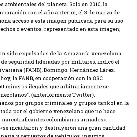
s ambientales del planeta. Solo en 2016, la
aración con el año anterior, el 3 de marzo de
ona acceso a esta imagen publicada para su uso
 hechos o eventos. representado en esta imagen;
 han sido expulsadas de la Amazonía venezolana
de seguridad lideradas por militares, indicó el
ivariana (FANB), Domingo. Hernández Lárez.
ta hoy, la FANB, en cooperación con la OSC
50 mineros ilegales que arbitrariamente se
enezolanos”. (anteriormente Twitter).
nados por grupos criminales y grupos tankol en la
ntada por el gobierno venezolano que no hace
tas narcotraficantes colombianos armados».
 «se incautaron y destruyeron una gran cantidad
naria y repuestos de vehículos, insumos,