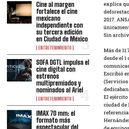
Cine al margen
explica qu
fortalece el cine
deforestac
mexicano
2017. ANS
independiente con
únicamente
su tercera edición
Sin archiv
en Ciudad de México
ENTRETENIMIENTO
Más de 11
desde el 1
SOFA DGTL impulsa el
comunicad
cine digital con
Escribió e
estrenos
(Servicios
multipremiados y
dedicaban 
nominados al Ariel
El ejércit
ENTRETENIMIENTO
ciudad de 
referencia
IMAX 70 mm: el
formato más
Hernández
espectacular del
de equipos