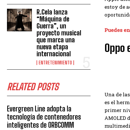
estoy de a
R.Cela lanza
oportunida
“Máquina de
Guerra”, un
Puedes en
proyecto musical
que marca una
Oppo 
nueva etapa
internacional
ENTRETENIMIENTO
RELATED POSTS
Una de las
es el her
Evergreen Line adopta la
primer niv
tecnología de contenedores
AMOLED de 
inteligentes de ORBCOMM
multimedia