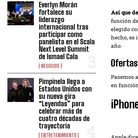
Everlyn Morán
fortalece su
Así que de
liderazgo
función de
internacional tras
elegido co
participar como
hecho, es 
panelista en el Scala
año.
Next Level Summit
de Ismael Cala
Ofertas
NEGOCIOS
Pasemos a
Pimpinela llega a
en función
Estados Unidos con
su nueva gira
iPhone
“Leyendas” para
celebrar más de
cuatro décadas de
trayectoria
ENTRETENIMIENTO
Apple dice