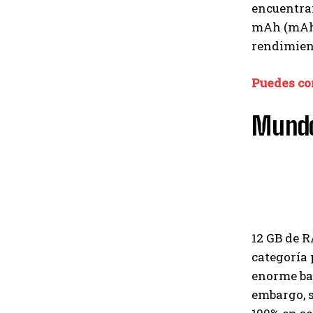
encuentran
mAh (mAh).
rendimient
Puedes co
Mundo
12 GB de 
categoría 
enorme bat
embargo, s