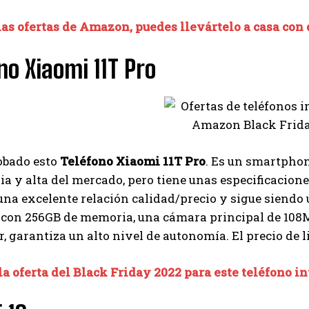
I've read and accept the
Privacy Policy
.
las ofertas de Amazon, puedes llevártelo a casa con
no Xiaomi 11T Pro
Ayhan
bado esto
Teléfono Xiaomi 11T Pro
. Es un smartphon
 y alta del mercado, pero tiene unas especificacione
una excelente relación calidad/precio y sigue siendo 
 con 256GB de memoria, una cámara principal de 108M
, garantiza un alto nivel de autonomía. El precio de li
la oferta del Black Friday 2022 para este teléfono i