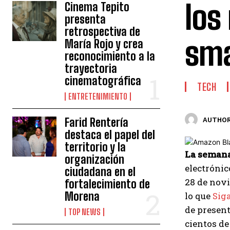
los
Cinema Tepito
presenta
retrospectiva de
sm
María Rojo y crea
reconocimiento a la
trayectoria
cinematográfica
TECH
ENTRETENIMIENTO
Farid Rentería
AUTHOR
destaca el papel del
territorio y la
La semana
organización
electrónic
ciudadana en el
28 de novi
fortalecimiento de
Morena
lo que
Sig
de presen
TOP NEWS
cientos de