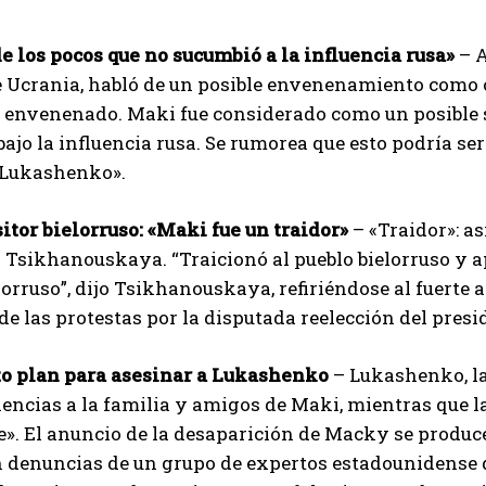
I've read and accept the
Privacy Policy
.
e los pocos que no sucumbió a la influencia rusa»
– A
e Ucrania, habló de un posible envenenamiento como 
o envenenado. Maki fue considerado como un posible 
Aygen
bajo la influencia rusa. Se rumorea que esto podría s
a Lukashenko».
itor bielorruso: «Maki fue un traidor»
– «Traidor»: as
Tsikhanouskaya. “Traicionó al pueblo bielorruso y apo
lorruso”, dijo Tsikhanouskaya, refiriéndose al fuerte 
de las protestas por la disputada reelección del pre
to plan para asesinar a Lukashenko
– Lukashenko, la
encias a la familia y amigos de Maki, mientras que 
e». El anuncio de la desaparición de Macky se produ
 denuncias de un grupo de expertos estadounidense d