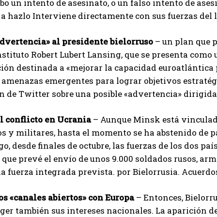
abo un intento de asesinato, o un falso intento de as
a hazlo Interviene directamente con sus fuerzas del 
dvertencia» al presidente bielorruso
– un plan que p
nstituto Robert Lubert Lansing, que se presenta como
ión destinada a «mejorar la capacidad euroatlántica 
 amenazas emergentes para lograr objetivos estratég
n de Twitter sobre una posible «advertencia» dirigid
l conflicto en Ucrania
– Aunque Minsk está vinculada
 y militares, hasta el momento se ha abstenido de pa
o, desde finales de octubre, las fuerzas de los dos pa
, que prevé el envío de unos 9.000 soldados rusos, a
la fuerza integrada prevista. por Bielorrusia. Acuerdos
os «canales abiertos» con Europa
– Entonces, Bielorru
ger también sus intereses nacionales. La aparición de 