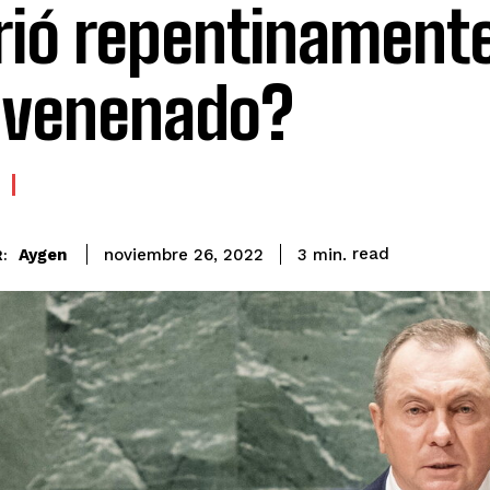
ió repentinamente
nvenenado?
read
Aygen
3
min.
noviembre 26, 2022
: