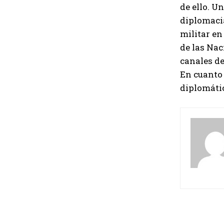
de ello. U
diplomacia
militar en
de las Nac
canales de
En cuanto 
diplomáti