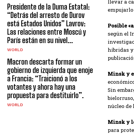
llevar a c
Presidente de la Duma Estatal:
empujarlo 
“Detrás del arresto de Durov
está Estados Unidos” Lavrov:
Posible «a
Las relaciones entre Moscú y
según el I
París están en su nivel...
investigac
híbridas y
WORLD
publicació
Macron descarta formar un
gobierno de izquierda que enoje
Minsk y e
a Francia: “Traicionó a los
económicos
votantes y ahora hay una
Sin embarg
propuesta para destituirlo”.
bielorruso
WORLD
núcleo de 
Minsk y l
para prote