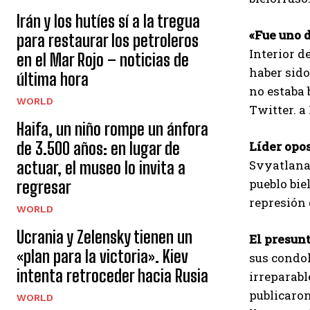
Irán y los hutíes sí a la tregua
«Fue uno d
para restaurar los petroleros
Interior d
en el Mar Rojo – noticias de
haber sid
última hora
no estaba 
WORLD
Twitter. 
Haifa, un niño rompe un ánfora
de 3.500 años: en lugar de
Líder opos
Svyatlana 
actuar, el museo lo invita a
pueblo bie
regresar
represión 
WORLD
Ucrania y Zelensky tienen un
El presun
«plan para la victoria». Kiev
sus condol
intenta retroceder hacia Rusia
irreparabl
publicaron
WORLD